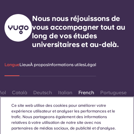
Nous nous réjouissons de
vous accompagner tout au
long de vos études
universitaires et au-delà.
Langue
Lieux
À propos
Informations utiles
Légal
ñol
Català
Deutsch
Italian
French
Portuguese
Ce site web utilise des cookies pour améliorer votre
expérience utilisateur et analyser les performances et le
trafic. Nous partageons également des informations
relatives à votre utilisation de notre site avec nos
partenaires de médias sociaux, de publicité et d'analyse.