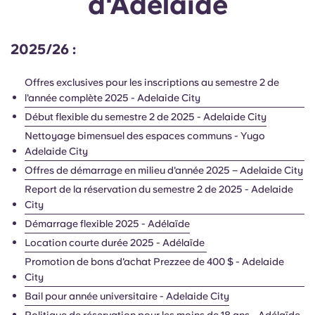
d'Adélaïde
English (GB)
Sélectionnez un pays
Réservez maintenant
Sélectionnez une ville
English (US)
2025/26 :
Choisissez une résidence
Offres exclusives pour les inscriptions au semestre 2 de
Chinese
l'année complète 2025 - Adelaide City
Se connecter
Début flexible du semestre 2 de 2025 - Adelaide City
Español
Nettoyage bimensuel des espaces communs - Yugo
Adelaide City
Català
Offres de démarrage en milieu d'année 2025 – Adelaide City
Report de la réservation du semestre 2 de 2025 - Adelaide
Deutsch
City
Démarrage flexible 2025 - Adélaïde
Italian
Location courte durée 2025 - Adélaïde
Promotion de bons d'achat Prezzee de 400 $ - Adelaide
City
French
Bail pour année universitaire - Adelaide City