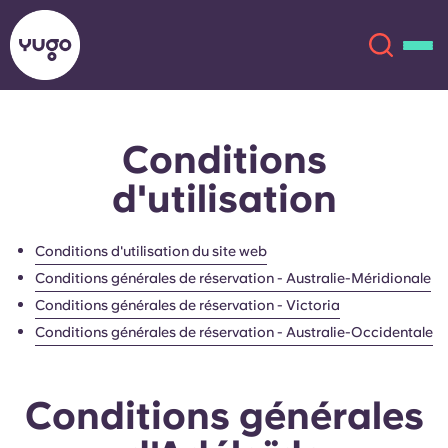
Conditions
À propos
English (GB)
d'utilisation
English (US)
Lieux
Conditions d'utilisation du site web
Chinese
Español
Plus
Conditions générales de réservation - Australie-Méridionale
Conditions générales de réservation - Victoria
Català
Deutsch
Conditions générales de réservation - Australie-Occidentale
Italian
French
Conditions générales
Compte
Langue
Portuguese