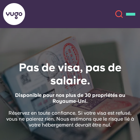
À propos
English (GB)
Pas de visa, pas de
English (US)
Lieux
salaire.
Chinese
Español
Plus
Disponible pour nos plus de 30 propriétés au
Català
Deutsch
Royaume-Uni.
Réservez en toute confiance. Si votre visa est refusé,
Italian
French
vous ne paierez rien. Nous estimons que le risque lié à
votre hébergement devrait être nul.
Compte
Langue
Portuguese