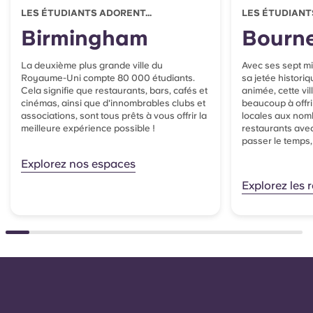
de votre arrivée. Pour les arrivées hors campus,
LES ÉTUDIANTS ADORENT...
LES ÉTUDIANTS
veuillez contacter le service des transports en
Birmingham
Bourn
commun. Horaires de bureau , informez l'équipe à
l'avance
La deuxième plus grande ville du
Avec ses sept mi
Royaume-Uni compte 80 000 étudiants.
sa jetée historiq
Cela signifie que restaurants, bars, cafés et
animée, cette vil
cinémas, ainsi que d'innombrables clubs et
beaucoup à offri
associations, sont tous prêts à vous offrir la
locales aux nomb
meilleure expérience possible !
restaurants avec
passer le temps, 
Explorez nos espaces
Explorez les 