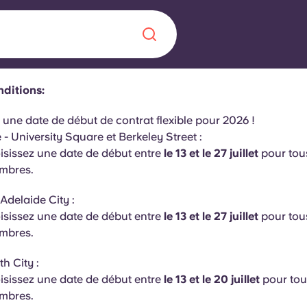
nditions:
Chinese
Español
Català
 une date de début de contrat flexible pour 2026 !
- University Square et Berkeley Street :
isissez une date de début entre
le 13 et le 27 juillet
pour tous
mbres.
Adelaide City :
À propos de no
rde d'une
isissez une date de début entre
le 13 et le 27 juillet
pour tous
 étudiant
FAQ
mbres.
reprise] avec
th City :
es moments
Blog
isissez une date de début entre
le 13 et le 20 juillet
pour tou
mbres.