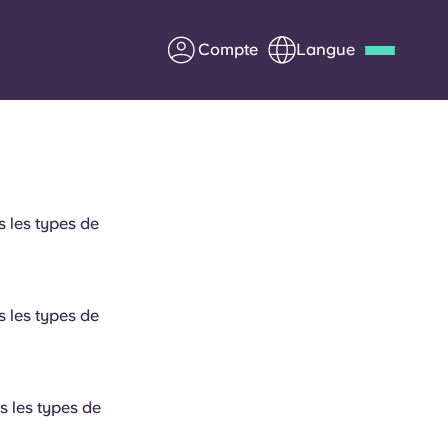
Compte
Langue
Deutsch
Italian
French
Apply Now
 les types de
us
S'associer à Yugo
 les types de
Informations pour les
parents
Entrer en contact
s les types de