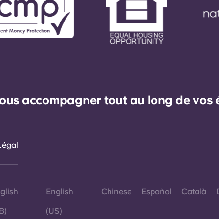
ous accompagner tout au long de vos ét
Légal
glish
English
Chinese
Español
Català
B)
(US)