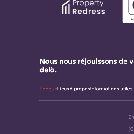
Nous nous réjouissons de v
delà.
Langue
Lieux
À propos
Informations utiles
En
(G