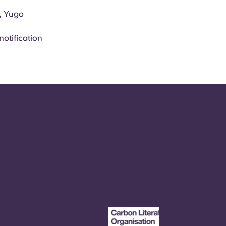
 , Yugo
notification