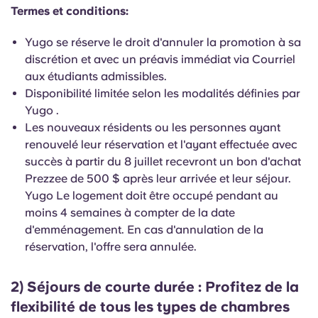
English (GB)
Sélectionnez un pays
Termes et conditions:
Réservez maintenant
Sélectionnez une ville
Yugo se réserve le droit d'annuler la promotion à sa
English (US)
discrétion et avec un préavis immédiat via Courriel
Choisissez une résidence
aux étudiants admissibles.
Chinese
Disponibilité limitée selon les modalités définies par
Se connecter
Yugo .
Español
Les nouveaux résidents ou les personnes ayant
renouvelé leur réservation et l'ayant effectuée avec
succès à partir du 8 juillet recevront un bon d'achat
Català
Prezzee de 500 $ après leur arrivée et leur séjour.
Yugo Le logement doit être occupé pendant au
Deutsch
moins 4 semaines à compter de la date
d'emménagement. En cas d'annulation de la
Italian
réservation, l'offre sera annulée.
2) Séjours de courte durée
French
: Profitez de la
flexibilité de tous les types de chambres