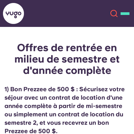
Offres de rentrée en
À propos
English (GB)
milieu de semestre et
English (US)
Lieux
d'année complète
Chinese
Español
Plus
1) Bon Prezzee de 500 $
: Sécurisez votre
Català
Deutsch
séjour avec un contrat de location d'une
année complète à partir de mi-semestre
Italian
French
ou simplement un contrat de location du
semestre 2, et vous recevrez un bon
Compte
Langue
Portuguese
Prezzee de 500 $.