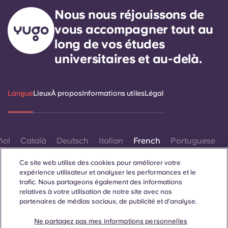
Nous nous réjouissons de
vous accompagner tout au
long de vos études
universitaires et au-delà.
Langue
Lieux
À propos
Informations utiles
Légal
ñol
Català
Deutsch
Italian
French
Portuguese
Ce site web utilise des cookies pour améliorer votre
expérience utilisateur et analyser les performances et le
trafic. Nous partageons également des informations
relatives à votre utilisation de notre site avec nos
partenaires de médias sociaux, de publicité et d'analyse.
Contactez-nous
Ne partagez pas mes informations personnelles