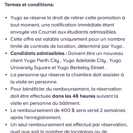
English (GB)
Sélectionnez un pays
Termes et conditions:
Réservez maintenant
Sélectionnez une ville
Yugo se réserve le droit de retirer cette promotion à
English (US)
tout moment, une notification immédiate étant
Choisissez une résidence
envoyée via Courriel aux étudiants admissibles.
Chinese
Cette offre est valable uniquement pour un nombre
Se connecter
limité de contrats de location, déterminé par Yugo .
Español
Candidats admissibles :
Doivent être un nouveau
client Yugo Perth City , Yugo Adelaide City , Yugo
University Square et Yugo Berkeley Street .
Català
La personne qui réserve la chambre doit assister à
la visite en personne.
Deutsch
Pour bénéficier du remboursement, la réservation
doit être effectuée
dans les 48 heures
suivant la
Italian
visite en personne du bâtiment.
Le remboursement de 400 $ sera versé 2 semaines
après l'enregistrement.
French
Un seul remboursement est effectué par réservation,
quel que soit le nombre de locataires ou de