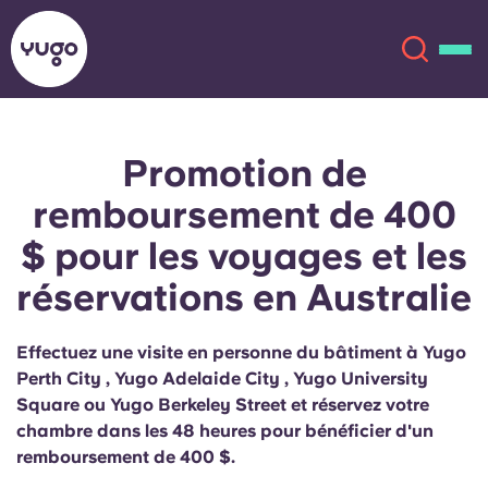
Promotion de
À propos
English (GB)
remboursement de 400
English (US)
Lieux
$ pour les voyages et les
réservations en Australie
Chinese
Español
Plus
Català
Deutsch
Effectuez une visite en personne du bâtiment à Yugo
Perth City , Yugo Adelaide City , Yugo University
Square ou Yugo Berkeley Street et réservez votre
Italian
French
chambre dans les 48 heures pour bénéficier d'un
Compte
Langue
remboursement de 400 $.
Portuguese