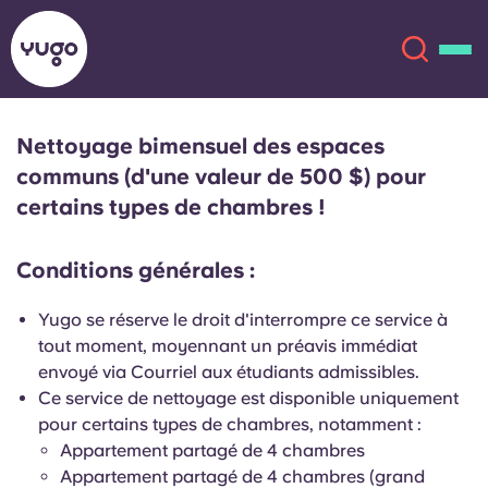
Nettoyage bimensuel des espaces
À propos
English (GB)
communs (d'une valeur de 500 $) pour
certains types de chambres !
English (US)
Lieux
Conditions générales :
Chinese
Español
Plus
Yugo se réserve le droit d'interrompre ce service à
tout moment, moyennant un préavis immédiat
Català
Deutsch
envoyé via Courriel aux étudiants admissibles.
Ce service de nettoyage est disponible uniquement
Italian
French
pour certains types de chambres, notamment :
Appartement partagé de 4 chambres
Compte
Langue
Portuguese
Appartement partagé de 4 chambres (grand