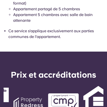
English (GB)
Sélectionnez un pays
format)
Réservez maintenant
Appartement partagé de 5 chambres
Sélectionnez une ville
Appartement 5 chambres avec salle de bain
English (US)
attenante
Choisissez une résidence
Chinese
Ce service s'applique exclusivement aux parties
Se connecter
communes de l'appartement.
Español
Català
Deutsch
Prix ​​et accréditations
Italian
French