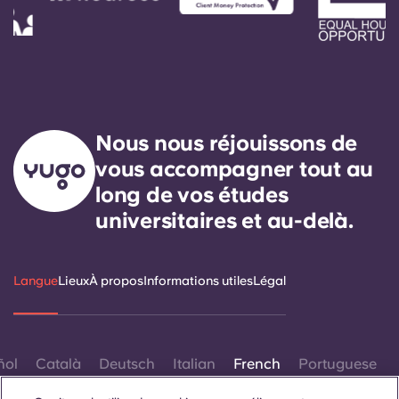
Portuguese
Nous nous réjouissons de
vous accompagner tout au
long de vos études
universitaires et au-delà.
Langue
Lieux
À propos
Informations utiles
Légal
ñol
Català
Deutsch
Italian
French
Portuguese