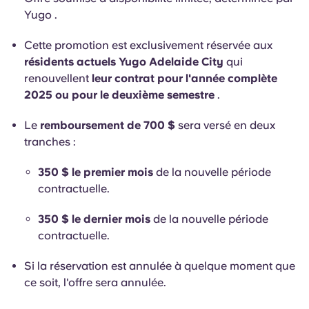
English (GB)
Sélectionnez un pays
Yugo .
Réservez maintenant
Sélectionnez une ville
Cette promotion est exclusivement réservée aux
English (US)
résidents actuels Yugo Adelaide City
qui
Choisissez une résidence
renouvellent
leur contrat pour l'année complète
Chinese
2025 ou pour le deuxième semestre
.
Se connecter
Español
Le
remboursement de 700 $
sera versé en deux
tranches :
Català
350 $ le premier mois
de la nouvelle période
contractuelle.
Deutsch
350 $ le dernier mois
de la nouvelle période
contractuelle.
Italian
Si la réservation est annulée à quelque moment que
French
ce soit, l'offre sera annulée.