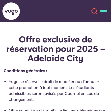
Offre exclusive de
À propos
English (GB)
réservation pour 2025 –
English (US)
Lieux
Adelaide City
Chinese
Español
Plus
Conditions générales :
Català
Deutsch
Yugo se réserve le droit de modifier ou d'annuler
cette promotion à tout moment. Les étudiants
Italian
French
admissibles seront avisés par Courriel en cas de
changements.
Compte
Langue
Portuguese
Offre soumise à disponibilité limitée, déterminée par