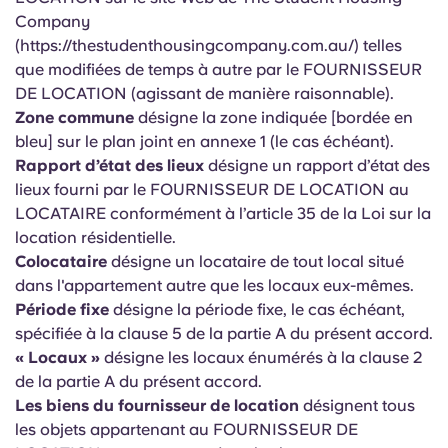
English (GB)
Sélectionnez un pays
Company
Réservez maintenant
(https://thestudenthousingcompany.com.au/) telles
Sélectionnez une ville
English (US)
que modifiées de temps à autre par le FOURNISSEUR
DE LOCATION (agissant de manière raisonnable).
Choisissez une résidence
Zone commune
désigne la zone indiquée [bordée en
Chinese
bleu] sur le plan joint en annexe 1 (le cas échéant).
Se connecter
Rapport d’état des lieux
désigne un rapport d’état des
Español
lieux fourni par le FOURNISSEUR DE LOCATION au
LOCATAIRE conformément à l’article 35 de la Loi sur la
Català
location résidentielle.
Colocataire
désigne un locataire de tout local situé
dans l'appartement autre que les locaux eux-mêmes.
Deutsch
Période fixe
désigne la période fixe, le cas échéant,
spécifiée à la clause 5 de la partie A du présent accord.
Italian
« Locaux »
désigne les locaux énumérés à la clause 2
de la partie A du présent accord.
French
Les biens du fournisseur de location
désignent tous
les objets appartenant au FOURNISSEUR DE