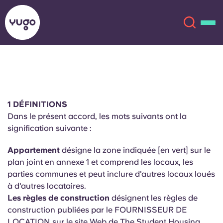
À propos
English (GB)
1 DÉFINITIONS
English (US)
Lieux
Dans le présent accord, les mots suivants ont la
signification suivante :
Chinese
Español
Plus
Appartement
désigne la zone indiquée [en vert] sur le
Català
Deutsch
plan joint en annexe 1 et comprend les locaux, les
parties communes et peut inclure d'autres locaux loués
à d'autres locataires.
Italian
French
Les règles de construction
désignent les règles de
Compte
Langue
construction publiées par le FOURNISSEUR DE
Portuguese
LOCATION sur le site Web de The Student Housing