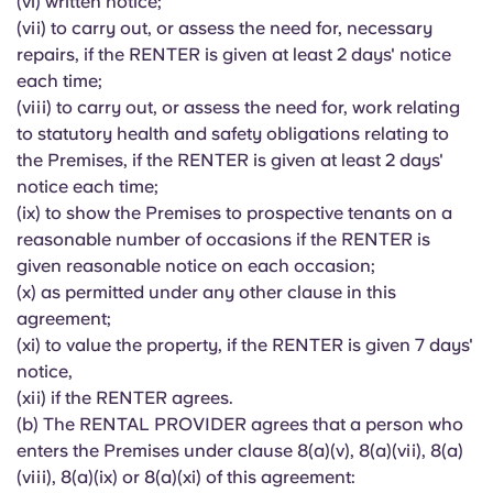
(vi) written notice;
(vii) to carry out, or assess the need for, necessary
repairs, if the RENTER is given at least 2 days' notice
each time;
(viii) to carry out, or assess the need for, work relating
to statutory health and safety obligations relating to
the Premises, if the RENTER is given at least 2 days'
notice each time;
(ix) to show the Premises to prospective tenants on a
reasonable number of occasions if the RENTER is
given reasonable notice on each occasion;
(x) as permitted under any other clause in this
agreement;
(xi) to value the property, if the RENTER is given 7 days'
notice,
(xii) if the RENTER agrees.
(b) The RENTAL PROVIDER agrees that a person who
enters the Premises under clause 8(a)(v), 8(a)(vii), 8(a)
(viii), 8(a)(ix) or 8(a)(xi) of this agreement: