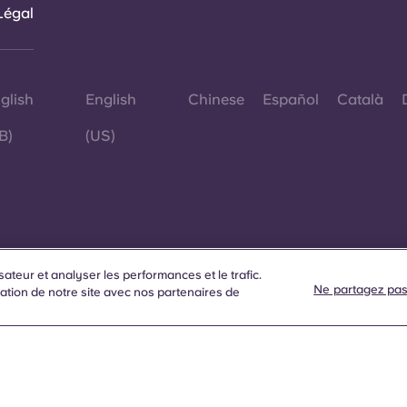
Légal
glish
English
Chinese
Español
Català
B)
(US)
sateur et analyser les performances et le trafic.
Ne partagez pas
s
ation de notre site avec nos partenaires de
d