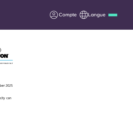
Compte
Langue
Deutsch
Italian
French
Apply Now
us
S'associer à Yugo
Informations pour les
parents
Entrer en contact