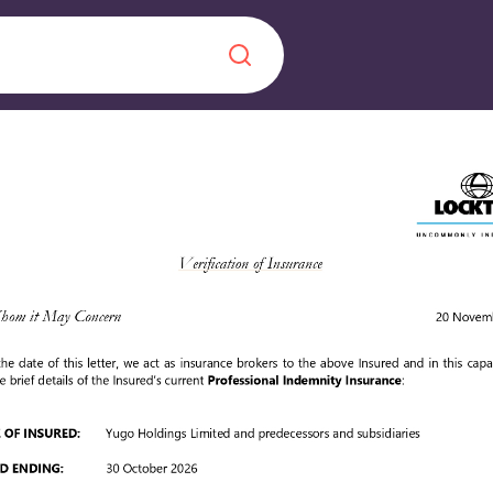
Chinese
Español
Català
À propos de no
rde d'une
 étudiant
FAQ
reprise] avec
es moments
Blog