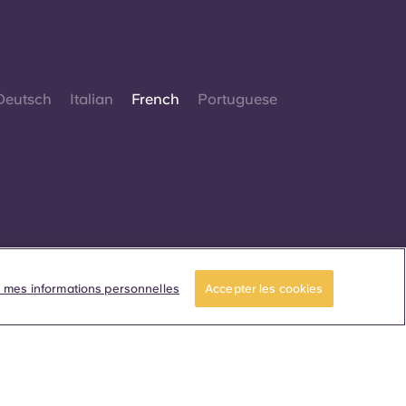
Deutsch
Italian
French
Portuguese
© 2026. Tous droits réservés.
Lorsque des termes désignant un genre
 mes informations personnelles
Accepter les cookies
pécifique apparaissent sur ce site web, ils sont
estinés à s'appliquer à tous, sans distinction de
genre.