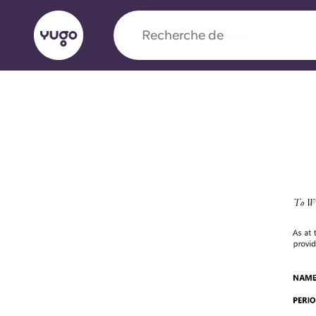
Recherche de
ville
English (GB)
English (US)
À propos
Lieux
Plus
Portuguese
Yugo x VCARB : À l'avant-ga
nouvelle ère pour le logement
Yugo Le partenariat novateur de [nom de l'ent
VCARB alimente l'innovation, l'ambition et d
inoubliables pour les étudiants.