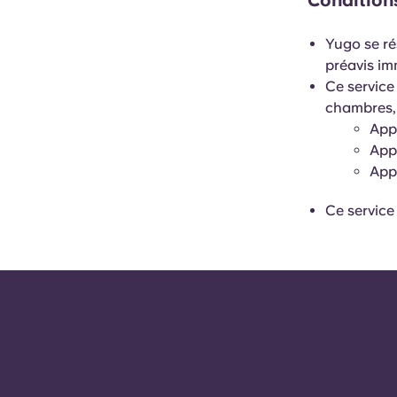
Conditions
Yugo se ré
préavis im
Ce service
chambres,
Appa
Appa
Appa
Ce service