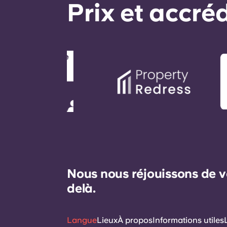
Prix ​​et accr
Nous nous réjouissons de v
delà.
Langue
Lieux
À propos
Informations utiles