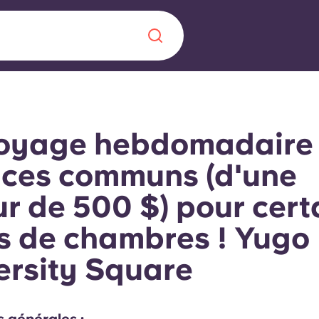
Chinese
Español
Català
oyage hebdomadaire
ces communs (d'une
ur de 500 $) pour cert
À propos de no
rde d'une
s de chambres ! Yugo
 étudiant
FAQ
ersity Square
reprise] avec
es moments
Blog