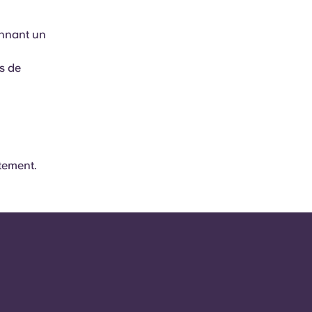
ennant un
s de
tement.