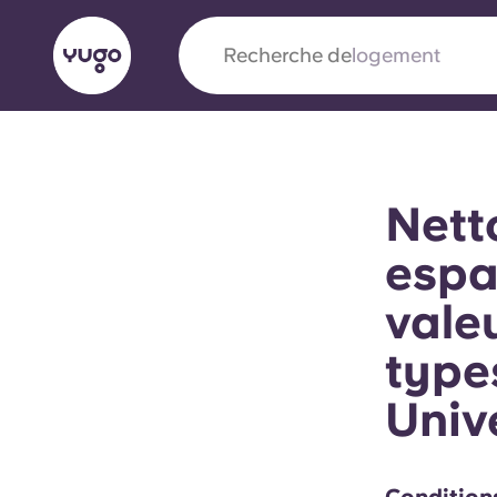
Recherche de
ville
English (GB)
English (US)
À propos
Lieux
Plus
Nett
Portuguese
espa
vale
Yugo x VCARB : À l'avant-ga
type
nouvelle ère pour le logement
Univ
Yugo Le partenariat novateur de [nom de l'ent
VCARB alimente l'innovation, l'ambition et d
inoubliables pour les étudiants.