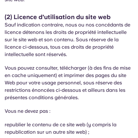
English (GB)
Sélectionnez un pays
Réservez maintenant
(2) Licence d'utilisation du site web
Sélectionnez une ville
English (US)
Sauf indication contraire, nous ou nos concédants de
Choisissez une résidence
licence détenons les droits de propriété intellectuelle
Chinese
sur le site web et son contenu. Sous réserve de la
Se connecter
licence ci-dessous, tous ces droits de propriété
intellectuelle sont réservés.
Español
Vous pouvez consulter, télécharger (à des fins de mise
Català
en cache uniquement) et imprimer des pages du site
Web pour votre usage personnel, sous réserve des
Deutsch
restrictions énoncées ci-dessous et ailleurs dans les
présentes conditions générales.
Italian
Vous ne devez pas :
French
republier le contenu de ce site web (y compris la
republication sur un autre site web) ;