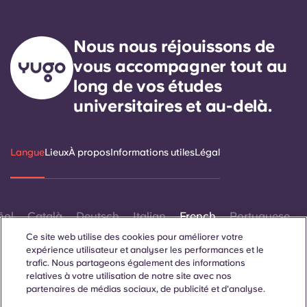
Nous nous réjouissons de
vous accompagner tout au
long de vos études
universitaires et au-delà.
Langue
Lieux
À propos
Informations utiles
Légal
ñol
Català
Deutsch
Italian
French
Portuguese
Ce site web utilise des cookies pour améliorer votre
expérience utilisateur et analyser les performances et le
trafic. Nous partageons également des informations
relatives à votre utilisation de notre site avec nos
partenaires de médias sociaux, de publicité et d'analyse.