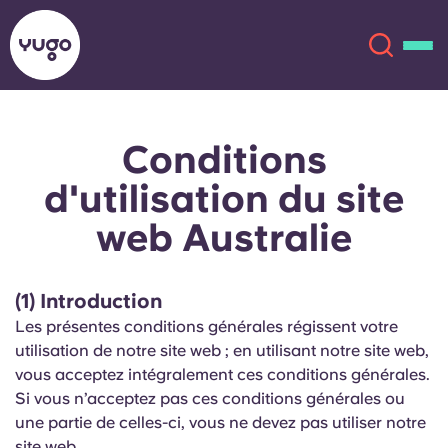
Conditions
À propos
English (GB)
d'utilisation du site
English (US)
Lieux
web Australie
Chinese
Español
Plus
(1) Introduction
Català
Deutsch
Les présentes conditions générales régissent votre
utilisation de notre site web ; en utilisant notre site web,
vous acceptez intégralement ces conditions générales.
Italian
French
Si vous n’acceptez pas ces conditions générales ou
Compte
Langue
une partie de celles-ci, vous ne devez pas utiliser notre
Portuguese
site web.