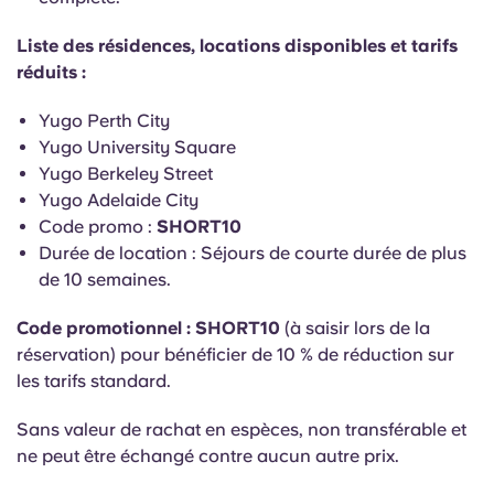
English (GB)
Sélectionnez un pays
Réservez maintenant
Liste des résidences, locations disponibles et tarifs
Sélectionnez une ville
réduits :
English (US)
Choisissez une résidence
Yugo Perth City
Chinese
Yugo University Square
Se connecter
Yugo Berkeley Street
Español
Yugo Adelaide City
Code promo :
SHORT10
Durée de location : Séjours de courte durée de plus
Català
de 10 semaines.
Deutsch
Code promotionnel : SHORT10
(à saisir lors de la
réservation) pour bénéficier de 10 % de réduction sur
les tarifs standard.
Italian
Sans valeur de rachat en espèces, non transférable et
French
ne peut être échangé contre aucun autre prix.