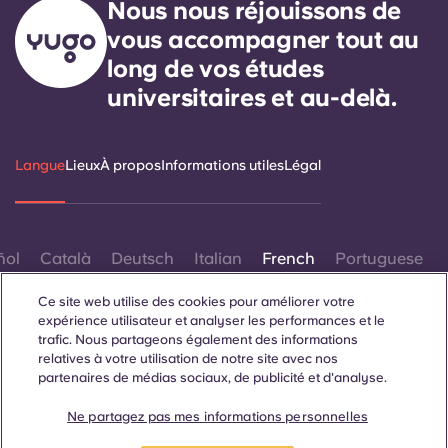
Nous nous réjouissons de
vous accompagner tout au
long de vos études
universitaires et au-delà.
Langue
Lieux
À propos
Informations utiles
Légal
ñol
Català
Deutsch
Italian
French
Portuguese
Ce site web utilise des cookies pour améliorer votre
expérience utilisateur et analyser les performances et le
trafic. Nous partageons également des informations
relatives à votre utilisation de notre site avec nos
partenaires de médias sociaux, de publicité et d'analyse.
Contactez-nous
Ne partagez pas mes informations personnelles