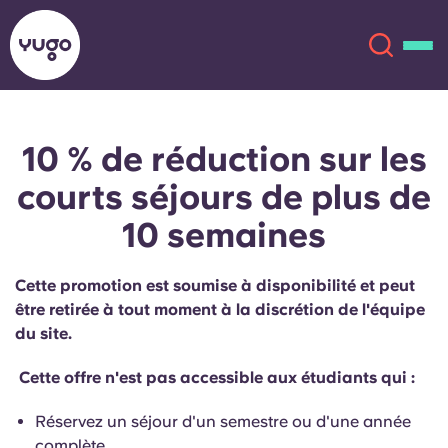
10 % de réduction sur les
À propos
English (GB)
courts séjours de plus de
English (US)
Lieux
10 semaines
Chinese
Español
Plus
Cette promotion est soumise à disponibilité et peut
être retirée à tout moment à la discrétion de l'équipe
Català
Deutsch
du site.
Italian
French
Cette offre n'est pas accessible aux étudiants qui :
Compte
Langue
Réservez un séjour d'un semestre ou d'une année
Portuguese
complète.