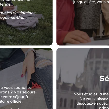
jusqu'à l'été, vous 
terme.
pour les destinations
 Royaume-Uni.
Sé
ou vous souhaitez
virons ? Nos séjours
Vous étudiez la méd
r votre séjour à
Ne vous laissez 
aire officiel.
discutez-en avec 
adapt