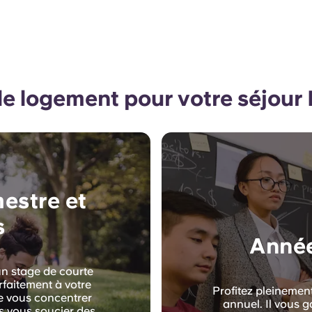
de logement pour votre séjour
mestre et
s
Année
n stage de courte
rfaitement à votre
Profitez pleinemen
de vous concentrer
annuel. Il vous 
s vous soucier des