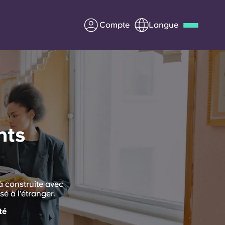
Compte
Langue
Deutsch
Italian
French
Apply Now
nts
us
S'associer à Yugo
Informations pour les
parents
à construite avec
é à l'étranger.
Entrer en contact
té