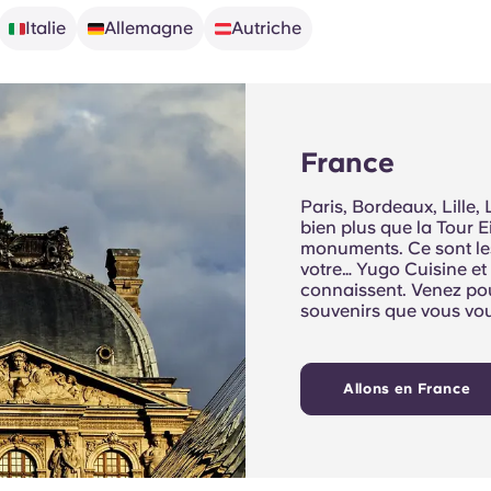
Italie
Allemagne
Autriche
🇮🇹
🇩🇪
🇦🇹
France
Paris, Bordeaux, Lille,
bien plus que la Tour Ei
monuments. Ce sont le
votre… Yugo Cuisine et 
connaissent. Venez pour
souvenirs que vous vou
Allons en France