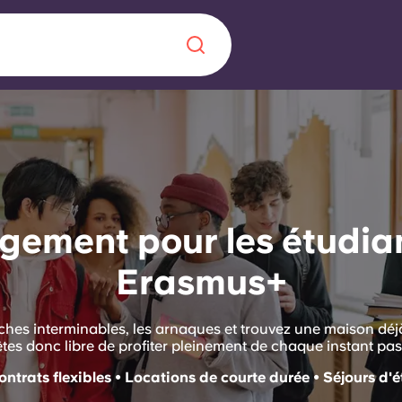
Chinese
Español
Català
gement pour les étudia
À propos de no
Erasmus+
rde d'une
 étudiant
FAQ
rches interminables, les arnaques et trouvez une maison déj
reprise] avec
es donc libre de profiter pleinement de chaque instant pass
es moments
Blog
ontrats flexibles • Locations de courte durée • Séjours d'é