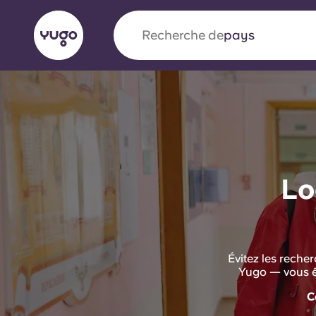
Recherche de
université
English (GB)
English (US)
À propos
Lieux
Plus
Portuguese
Lo
Yugo x VCARB : À l'avant-ga
nouvelle ère pour le logement
Évitez les reche
Yugo Le partenariat novateur de [nom de l'ent
Yugo — vous êt
VCARB alimente l'innovation, l'ambition et d
C
inoubliables pour les étudiants.