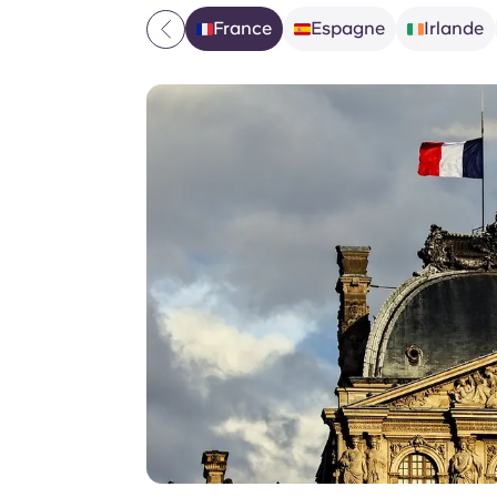
France
Espagne
Irlande
🇫🇷
🇪🇸
🇮🇪