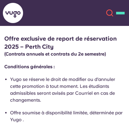
Offre exclusive de report de réservation
À propos
English (GB)
2025 – Perth City
(Contrats annuels et contrats du 2e semestre)
English (US)
Lieux
Conditions générales :
Chinese
Español
Plus
Yugo se réserve le droit de modifier ou d'annuler
cette promotion à tout moment. Les étudiants
Català
Deutsch
admissibles seront avisés par Courriel en cas de
changements.
Italian
French
Offre soumise à disponibilité limitée, déterminée par
Compte
Langue
Yugo .
Portuguese