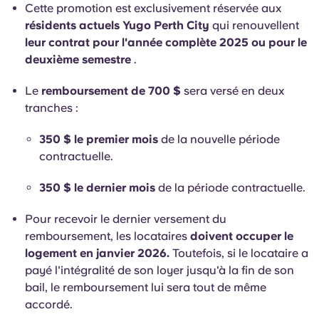
English (GB)
Sélectionnez un pays
Cette promotion est exclusivement réservée aux
Réservez maintenant
résidents actuels Yugo Perth City
qui renouvellent
Sélectionnez une ville
leur contrat pour l'année complète 2025 ou pour le
English (US)
deuxième semestre
.
Choisissez une résidence
Chinese
Le
remboursement de 700 $
sera versé en deux
Se connecter
tranches :
Español
350 $ le premier mois
de la nouvelle période
contractuelle.
Català
350 $ le dernier mois
de la période contractuelle.
Deutsch
Pour recevoir le dernier versement du
remboursement, les locataires
doivent occuper le
Italian
logement en janvier 2026.
Toutefois, si le locataire a
payé l'intégralité de son loyer jusqu'à la fin de son
French
bail, le remboursement lui sera tout de même
accordé.