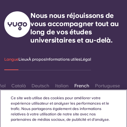
Nous nous réjouissons de
vous accompagner tout au
long de vos études
universitaires et au-delà.
Langue
Lieux
À propos
Informations utiles
Légal
ñol
Català
Deutsch
Italian
French
Portuguese
Ce site web utilise des cookies pour améliorer votre
expérience utilisateur et analyser les performances et le
trafic. Nous partageons également des informations
relatives à votre utilisation de notre site avec nos
partenaires de médias sociaux, de publicité et d'analyse.
Contactez-nous