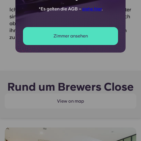
*Es gelten die AGB –
siehe hier
.
Ich habe in Brewers Close gewohnt. Die Mitarbeiter
sind immer sehr nett und helfen mir, auch wenn ich
ab und zu den Schlüssel vergesse. Einige von
ihnen sprechen sogar Spanisch und das weiß ich
Zimmer ansehen
zu schätzen!
Rund um Brewers Close
View on map