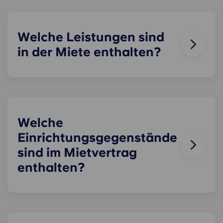
Welche Leistungen sind
in der Miete enthalten?
Wasser, Gas und Strom sind alle in deiner Miete
enthalten, du musst Über uns also keine
Gedanken Über uns machen Über uns
Nebenkostenrechnungen pünktlich Über uns . Die
Preisaufschlüsselung dafür findest du in der
Welche
Preistabelle.
Einrichtungsgegenstände
sind im Mietvertrag
enthalten?
Alle unsere Wohnungen sind komplett möbliert! In
deinem Zimmer stehen dir ein Bett, eine Matratze,
ein Schreibtisch und Stauraum für Kleidung und
persönliche Gegenstände zur Verfügung.