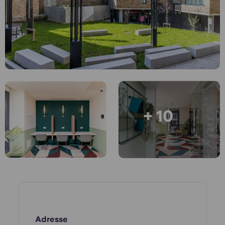
English (GB)
Wähle ein Land aus
Jetzt buchen
Wähle eine Stadt aus
English (US)
Wähle eine Unterkunft aus
Chinese
Anmelden
Español
+ 10
Català
Deutsch
Italian
French
Adresse