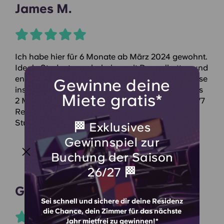
James M.
Ich habe hier für 6 Monate ab März 2024 gewohnt.
Ideale Studentenwohnheime mit Doppelbetten und
en-suite Duschen in allen Zimmern. Mehrere Busse
Gewinne deine
ins Stadtzentrum von einer Haltestelle weniger als
Miete gratis*
2 Minuten entfernt. Chillige Mitbewohner und 24/7
Rezeption/Sicherheitsdienst. Ein toller Ort für
Studenten.
🏁 Exklusives
Gewinnspiel zur
Buchung der Saison
26/27 🏁
Gianni D
Sei schnell und sichere dir deine Residenz
die Chance, dein Zimmer für das nächste
Jahr mietfrei zu gewinnen!*