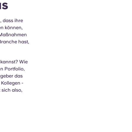
us
 dass ihre
en können,
ie Maßnahmen
Branche hast,
n kannst? Wie
n Portfolio,
tgeber das
 Kollegen -
sich also,