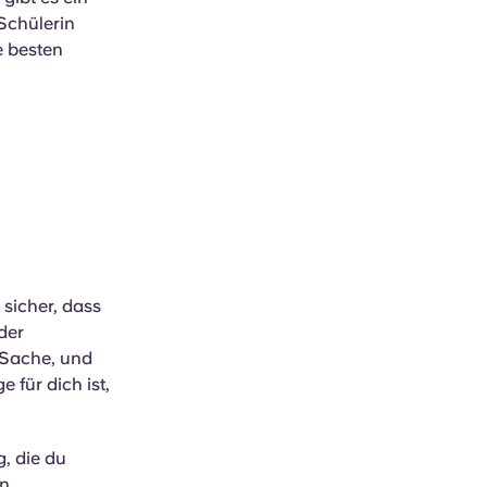
Schülerin
e besten
 sicher, dass
der
e Sache, und
 für dich ist,
, die du
en