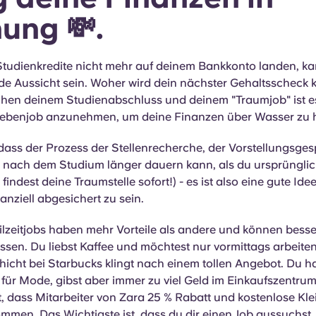
nung
💸.
tudienkredite nicht mehr auf deinem Bankkonto landen, ka
e Aussicht sein. Woher wird dein nächster Gehaltsscheck
schen deinem Studienabschluss und deinem "Traumjob" ist e
Nebenjob anzunehmen, um deine Finanzen über Wasser zu h
dass der Prozess der Stellenrecherche, der Vorstellungsge
 nach dem Studium länger dauern kann, als du ursprünglic
 findest deine Traumstelle sofort!) - es ist also eine gute Id
nanziell abgesichert zu sein.
ilzeitjobs haben mehr Vorteile als andere und können bess
ssen. Du liebst Kaffee und möchtest nur vormittags arbeite
icht bei Starbucks klingt nach einem tollen Angebot. Du ha
für Mode, gibst aber immer zu viel Geld im Einkaufszentru
 dass Mitarbeiter von Zara 25 % Rabatt und kostenlose Klei
men. Das Wichtigste ist, dass du dir einen Job aussuchst,