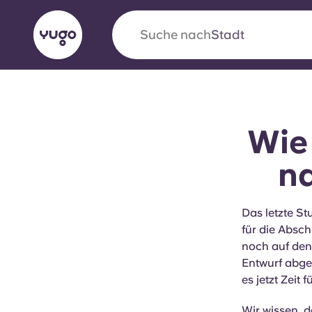
Suche nach
Stadt
English (GB)
English (US)
Über uns
Standorte
Mehr
Wie
Portuguese
na
Yugo VCARB: Eine neue Ära 
Das letzte S
für die Absch
Studentenwohnheime
noch auf den
Entwurf abgeg
Die wegweisende Partnerschaft Yugomit VCAR
es jetzt Zeit 
Innovation, Ehrgeiz und unvergessliche Momen
Studenten.
Wir wissen, d