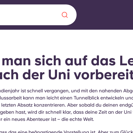
Chinese
Español
Català
 man sich auf das L
ch der Uni vorberei
Über uns
in Sachen
tudienjahr ist schnell vergangen, und mit den nahenden Ab
lussarbeit kann man leicht einen Tunnelblick entwickeln un
Häufig gestellt
 letzten Absatz konzentrieren. Aber sobald du deinen endgü
eben hast, wird dir schnell klar, dass deine Zeit an der Uni 
B sorgt für
Blog
für ein neues Abenteuer ist – die echte Welt.
te für die
ass das eine beängstigende Vorstellung ist. Aber zum Glück 