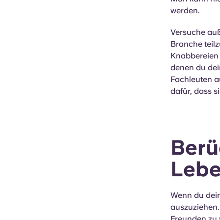
werden.
Versuche auß
Branche teil
Knabbereien 
denen du dei
Fachleuten au
dafür, dass s
Berü
Leb
Wenn du dein
auszuziehen.
Freunden zu 