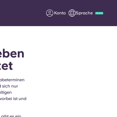
Konto
Sprache
Deutsch
Italian
French
Apply Now
eben
tet
Werde Partner von Yugo
gabeterminen
d sich nur
e Fragen
Infos für Eltern
ltigen
vorbei ist und
Kontakt aufnehmen
gibt es ein