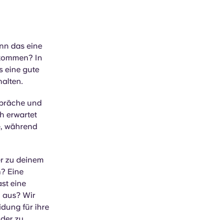
nn das eine
 kommen? In
s eine gute
alten.
spräche und
h erwartet
ee, während
er zu deinem
n? Eine
st eine
m aus? Wir
dung für ihre
 der zu