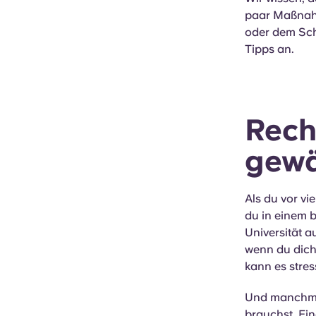
paar Maßnahm
oder dem Schü
Tipps an.
Rech
gewä
Als du vor vi
du in einem 
Universität a
wenn du dich 
kann es stre
Und manchmal 
brauchst. Ein