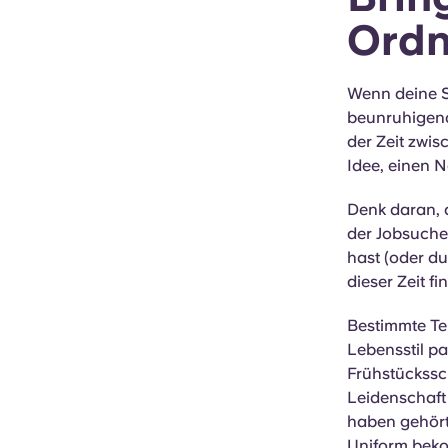
Ord
Wenn deine S
beunruhigend
der Zeit zwi
Idee, einen 
Denk daran, 
der Jobsuche
hast (oder du
dieser Zeit fi
Bestimmte Te
Lebensstil pa
Frühstückssch
Leidenschaft 
haben gehört,
Uniform bekom