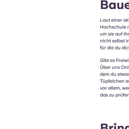
Baue
Laut einer a
Hochschule m
um sie auf i
nicht selbst 
für die du dic
Gibt es Freiw
Über uns Onli
dem du etwas 
Tüpfelchen au
vor allem, we
das zu prüfe
Brin