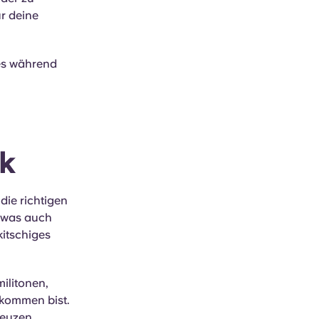
r deine
 es während
rk
die richtigen
r was auch
kitschiges
ilitonen,
ekommen bist.
reuzen