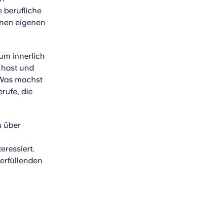
 berufliche
inen eigenen
 um innerlich
 hast und
 Was machst
rufe, die
h über
eressiert.
n erfüllenden