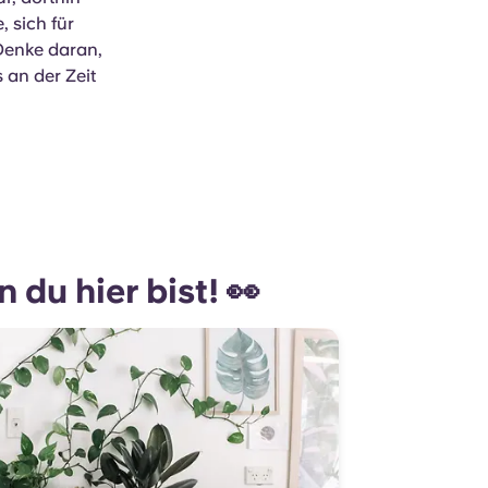
, sich für
Denke daran,
s an der Zeit
du hier bist! 👀