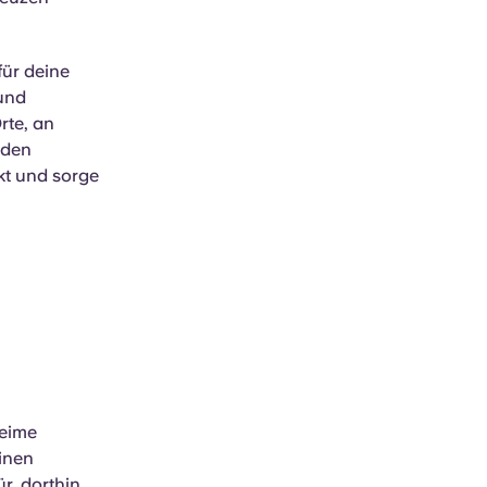
für deine
und
rte, an
nden
kt und sorge
heime
inen
r, dorthin