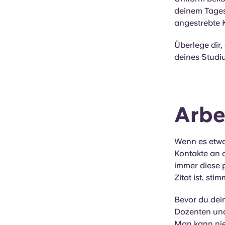
deinem Tages
angestrebte K
Überlege dir,
deines Studi
Arbe
Wenn es etwas
Kontakte an d
immer diese p
Zitat ist, sti
Bevor du dei
Dozenten und
Man kann nie