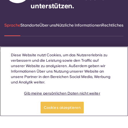
unterstützen.
Sprache
Standorte
Über uns
Nützliche Informationen
Rechtliches
ñol
Català
Deutsch
Italian
French
Portuguese
Diese Website nutzt Cookies, um das Nutzererlebnis zu
verbessern und die Leistung sowie den Traffic auf
unserer Website zu analysieren. Außerdem geben wir
Informationen Über uns Nutzung unserer Website an
unsere Partner in den Bereichen Social Media, Werbung
und Analytik weiter.
Kontakt
Gib meine persönlichen Daten nicht weiter
Cookies akzeptieren
© 2026. Alle Rechte vorbehalten.
Wo auf dieser Website Begriffe verwendet werden, die sich auf
ein bestimmtes Geschlecht beziehen, gelten diese für alle,