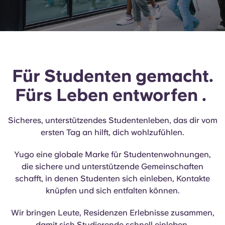
English (GB)
Wähle ein Land aus
Jetzt buchen
Wähle eine Stadt aus
English (US)
Wähle eine Unterkunft aus
Chinese
Für Studenten gemacht.
Anmelden
Español
Fürs Leben
entworfen
.
Català
Sicheres, unterstützendes Studentenleben, das dir vom
ersten Tag an hilft, dich wohlzufühlen.
Deutsch
Yugo eine globale Marke für Studentenwohnungen,
die sichere und unterstützende Gemeinschaften
Italian
schafft, in denen Studenten sich einleben, Kontakte
knüpfen und sich entfalten können.
French
Wir bringen Leute, Residenzen Erlebnisse zusammen,
damit sich Studierende schnell einleben,