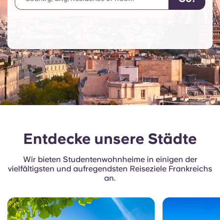
English (GB)
Wähle ein Land aus
Jetzt buchen
Wähle eine Stadt aus
English (US)
Wähle eine Unterkunft aus
Chinese
Anmelden
Español
Català
Entdecke unsere Städte
Deutsch
Wir bieten Studentenwohnheime in einigen der
vielfältigsten und aufregendsten Reiseziele Frankreichs
Italian
an.
French