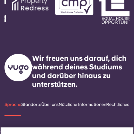
Wir freuen uns darauf, dich
während deines Studiums
und darüber hinaus zu
unterstützen.
Sprache
Standorte
Über uns
Nützliche Informationen
Rechtliches
ñol
Català
Deutsch
Italian
French
Portuguese