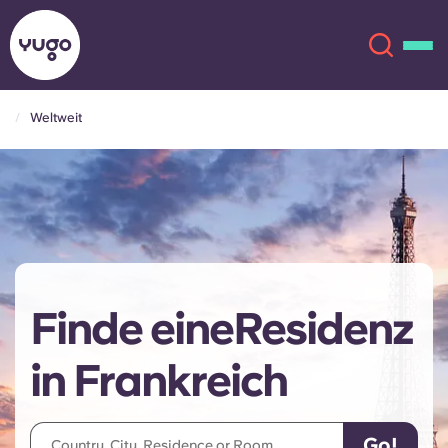
Weltweit
Über uns
English (GB)
English (US)
Standorte
Chinese
Español
Mehr
Finde eineResidenz
Català
Deutsch
in Frankreich
Italian
French
Konto
Sprache
Portuguese