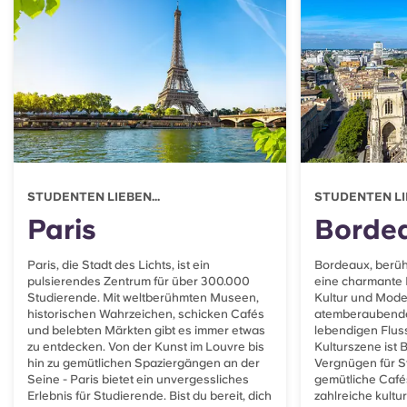
Portuguese
STUDENTEN LIEBEN...
STUDENTEN LIE
Paris
Borde
Paris, die Stadt des Lichts, ist ein
Bordeaux, berühm
pulsierendes Zentrum für über 300.000
eine charmante 
Studierende. Mit weltberühmten Museen,
Kultur und Moder
historischen Wahrzeichen, schicken Cafés
atemberaubende
und belebten Märkten gibt es immer etwas
lebendigen Flus
zu entdecken. Von der Kunst im Louvre bis
Kulturszene ist
hin zu gemütlichen Spaziergängen an der
Vergnügen für S
Seine - Paris bietet ein unvergessliches
gemütliche Café
Erlebnis für Studierende. Bist du bereit, dich
zahlreiche kultur