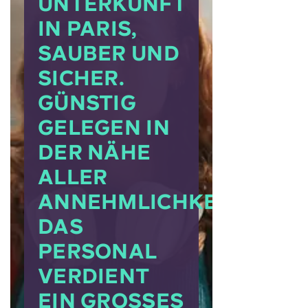
UNTERKUNFT
IN PARIS,
SAUBER UND
SICHER.
GÜNSTIG
GELEGEN IN
DER NÄHE
ALLER
ANNEHMLICHKEITEN.
DAS
PERSONAL
VERDIENT
EIN GROSSES L