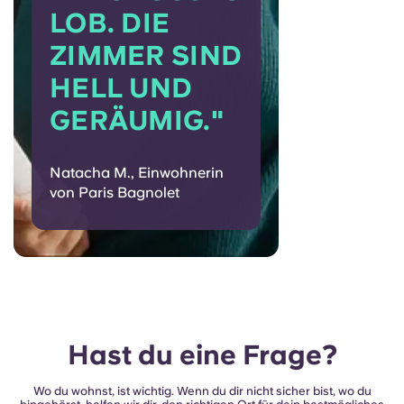
OB. DIE Z
IMMER SIND H
ELL UND G
ERÄUMIG."
Natacha M., Einwohnerin
von Paris Bagnolet
Hast du eine Frage?
Wo du wohnst, ist wichtig. Wenn du dir nicht sicher bist, wo du