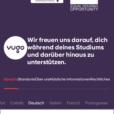
Wir freuen uns darauf, dich
während deines Studiums
und darüber hinaus zu
unterstützen.
Sprache
Standorte
Über uns
Nützliche Informationen
Rechtliches
ñol
Català
Deutsch
Italian
French
Portuguese