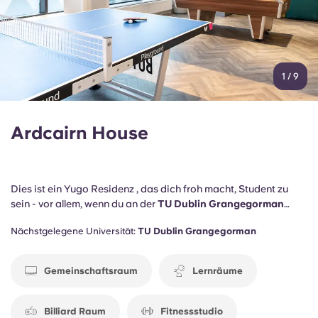
1
/
9
Ardcairn House
Dies ist ein Yugo Residenz , das dich froh macht, Student zu
sein - vor allem, wenn du an der
TU Dublin Grangegorman
studierst, die nur zwei Minuten zu Fuß entfernt ist. Auch die
DBS
,
Nächstgelegene Universität:
TU Dublin Grangegorman
das
RCSI
und das
Trinity College
sind ganz in der Nähe.
Gemeinschaftsraum
Lernräume
Billiard Raum
Fitnessstudio