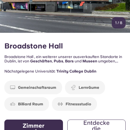
1
/
8
Broadstone Hall
Broadstone Hall , ein weiterer unserer ausverkauften Standorte in
Dublin, ist von
Geschäften
,
Pubs
,
Bars
und
Museen
umgeben,
sodass du das Stadtleben in vollen Zügen genießen kannst.
Colleges und Universitäten
sind ebenfalls ganz in der Nähe, zu Fuß
Nächstgelegene Universität:
Trinity College Dublin
oder mit dem Bus - und wenn es etwas zu tun gibt, musst du die
Residenz nicht verlassen, um zu lernen, denn es gibt eigene
Lernräume
.
Gemeinschaftsraum
Lernräume
Billiard Raum
Fitnessstudio
Entdecke
Zimmer
die