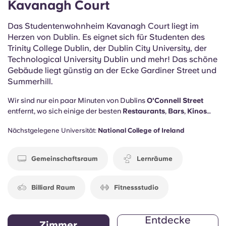
Kavanagh Court
Das Studentenwohnheim Kavanagh Court liegt im
Herzen von Dublin. Es eignet sich für Studenten des
Trinity College Dublin, der Dublin City University, der
Technological University Dublin und mehr! Das schöne
Gebäude liegt günstig an der Ecke Gardiner Street und
Summerhill.
Wir sind nur ein paar Minuten von Dublins
O'Connell Street
entfernt, wo sich einige der besten
Restaurants
,
Bars
,
Kinos
und
Geschäfte
der Stadt befinden. Aber das ist nicht das
Nächstgelegene Universität:
National College of Ireland
Einzige, was wir zu bieten haben...
Gemeinschaftsraum
Lernräume
Billiard Raum
Fitnessstudio
Entdecke
Zimmer