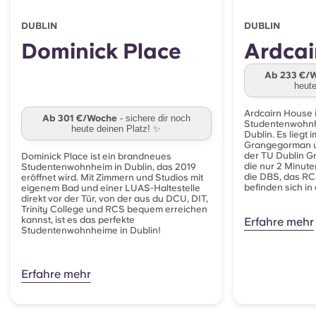
DUBLIN
DUBLIN
Dominick Place
Ardcai
Ab 233 €/
heute
Ardcairn House i
Ab 301 €/Woche
- sichere dir noch
Studentenwohnh
heute deinen Platz! ✨
Dublin. Es liegt 
Grangegorman und
der TU Dublin G
Dominick Place ist ein brandneues
die nur 2 Minuten
Studentenwohnheim in Dublin, das 2019
die DBS, das RCS
eröffnet wird. Mit Zimmern und Studios mit
befinden sich in
eigenem Bad und einer LUAS-Haltestelle
direkt vor der Tür, von der aus du DCU, DIT,
Trinity College und RCS bequem erreichen
kannst, ist es das perfekte
Erfahre mehr
Studentenwohnheime in Dublin!
Erfahre mehr