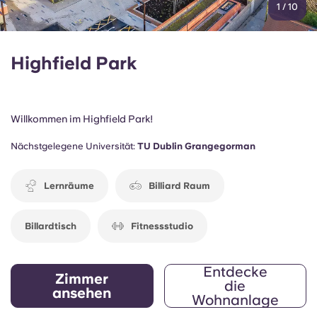
1
/
10
Highfield Park
Willkommen im Highfield Park!
Nächstgelegene Universität:
TU Dublin Grangegorman
Lernräume
Billiard Raum
Billardtisch
Fitnessstudio
Entdecke
Zimmer
die
ansehen
Wohnanlage