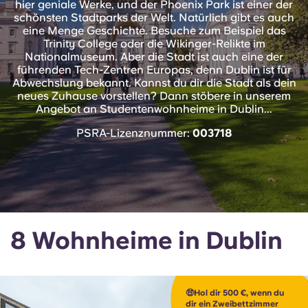
hier geniale Werke, und der Phoenix Park ist einer der
English (GB)
Wähle ein Land aus
schönsten Stadtparks der Welt. Natürlich gibt es auch
Jetzt buchen
eine Menge Geschichte. Besuche zum Beispiel das
Wähle eine Stadt aus
Trinity College oder die Wikinger-Relikte im
English (US)
Nationalmuseum. Aber die Stadt ist auch eine der
Wähle eine Unterkunft aus
führenden Tech-Zentren Europas, denn Dublin ist für
Abwechslung bekannt. Kannst du dir die Stadt als dein
Chinese
neues Zuhause vorstellen? Dann stöbere in unserem
Anmelden
Angebot an Studentenwohnheime in Dublin...
Español
PSRA-Lizenznummer:
003718
Català
Deutsch
8 Wohnheime in Dublin
Italian
French
🤑Hol dir 500 €, wenn du
dir ein Zweibettzimmer