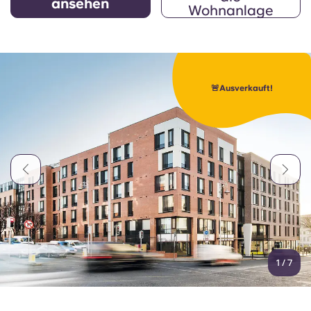
ansehen
Wohnanlage
🚨Ausverkauft!
1
/
7