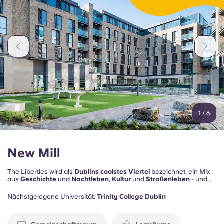
1
/
6
New Mill
The Liberties wird als
Dublins coolstes Viertel
bezeichnet: ein Mix
aus
Geschichte
und
Nachtleben
,
Kultur
und
Straßenleben
- und
du bist mittendrin. Außerdem bietet New Mill die sozialen
Residenzen , um dich auch zu Hause bei Laune zu halten, darunter
Nächstgelegene Universität:
Trinity College Dublin
Lernräume
, ein
Fitnessstudio
, ein
Billiard Raum
und eine
Residenz
.