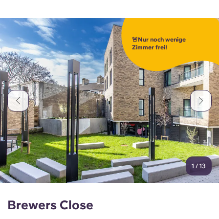
🚨Nur noch wenige
Zimmer frei!
1
/
13
Brewers Close