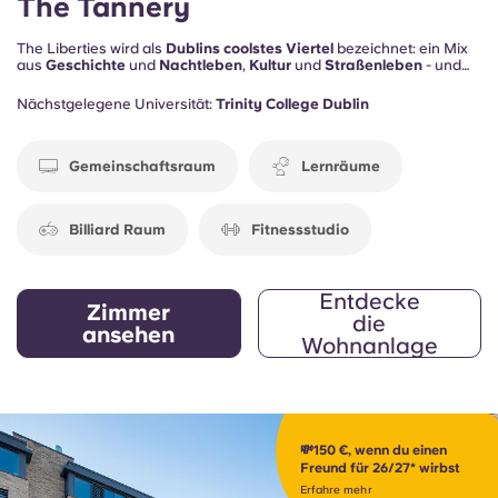
The Tannery
The Liberties wird als
Dublins coolstes Viertel
bezeichnet: ein Mix
aus
Geschichte
und
Nachtleben
,
Kultur
und
Straßenleben
- und
du bist mittendrin. Außerdem bietet The Tannery die sozialen
Residenzen , um dich auch zu Hause bei Laune zu halten, darunter
Nächstgelegene Universität:
Trinity College Dublin
Lernräume
, ein
Fitnessstudio
, ein
Billiard Raum
und eine
Residenz
.
Gemeinschaftsraum
Lernräume
Billiard Raum
Fitnessstudio
Entdecke
Zimmer
die
ansehen
Wohnanlage
💸150 €, wenn du einen
Freund für 26/27* wirbst
Erfahre mehr