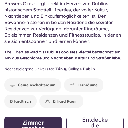
Brewers Close liegt direkt im Herzen von Dublins
historischem Stadtteil Liberties, der voller Kultur,
Nachtleben und Einkaufsmöglichkeiten ist. Den
Bewohnern stehen in beiden Residenz die sozialen
Residenzen zur Verfügung, darunter Kinoräume,
Spielzimmer, Residenzen und Fitnessstudios, in denen
sie sich entspannen und lernen können.
The Liberties wird als
Dublins coolstes Viertel
bezeichnet: ein
Mix aus
Geschichte
und
Nachtleben
,
Kultur
und
Straßenleben
- und du bist mittendrin. Außerdem bietet Brewers Close die
Nächstgelegene Universität:
Trinity College Dublin
sozialen Residenzen , um dich auch zu Hause bei Laune zu
halten, darunter
Lernräume
, ein
Fitnessstudio
, ein
Billiard
Raum
und eine
Residenz
.
Gemeinschaftsraum
Lernräume
Billardtisch
Billiard Raum
Entdecke
Zimmer
die