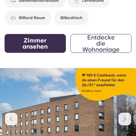
Gemeinschaftsraum
Lernräume
Billiard Raum
Billardtisch
Entdecke
Zimmer
die
ansehen
Wohnanlage
💸 150 € Cashback, wenn
du einen Freund für den
26./27.* empfiehlst
Erfahre mehr