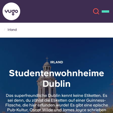
Irland
Über uns
English (GB)
English (US)
Standorte
IRLAND
Chinese
Español
Mehr
Studentenwohnheime
Dublin
Català
Deutsch
Italian
French
Das superfreundliche Dublin kennt keine Etiketten. Es
sei denn, du zählst die Etiketten auf einer Guinness-
Konto
Sprache
Flasche, die hier erfunden wurde! Es gibt eine epische
Portuguese
Pub-Kultur, Oscar Wilde und James Joyce schrieben