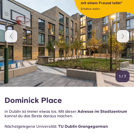
Portuguese
mit einem Freund teilst*
Erfahre mehr
1
/
7
Dominick Place
In Dublin ist immer etwas los. Mit dieser
Adresse im Stadtzentrum
kannst du das Beste daraus machen.
Nächstgelegene Universität:
TU Dublin Grangegorman