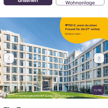
ansehen
Wohnanlage
💸150 €, wenn du einen
Freund für 26/27* wirbst
Erfahre mehr
1
/
10