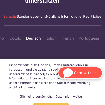
unterstützen.
Sprache
Standorte
Über uns
Nützliche Informationen
Rechtliches
ñol
Català
Deutsch
Italian
French
Portuguese
Diese Website nutzt Cookies, um das Nutzererlebnis zu
verbessern und die Leistung sowie den Traffic auf
Kontakt
Chat with us.
unserer Website zu analysieren. Außerdem geben wir
Informationen Über uns Nutzung unserer Website an
unsere Partner in den Bereichen Social Media, Werbung
und Analytik weiter.
© 2026. Alle Rechte vorbehalten.
Wo auf dieser Website Begriffe verwendet werden, die sich auf
Gib meine persönlichen Daten nicht weiter
ein bestimmtes Geschlecht beziehen, gelten diese für alle,
unabhängig vom Geschlecht.