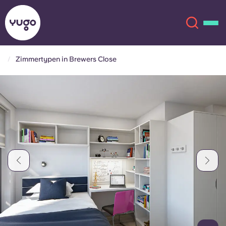
Zimmertypen in Brewers Close
Über uns
English (GB)
English (US)
Standorte
Chinese
Español
Mehr
Català
Deutsch
Italian
French
Konto
Sprache
Portuguese