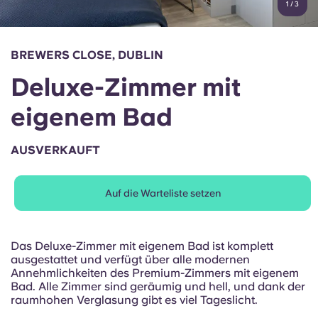
1
/
3
English (GB)
Wähle ein Land aus
Jetzt buchen
Wähle eine Stadt aus
English (US)
BREWERS CLOSE, DUBLIN
Wähle eine Unterkunft aus
Deluxe-Zimmer mit
Chinese
Anmelden
eigenem Bad
Español
AUSVERKAUFT
Català
Auf die Warteliste setzen
Deutsch
Italian
Das Deluxe-Zimmer mit eigenem Bad ist komplett
ausgestattet und verfügt über alle modernen
Annehmlichkeiten des Premium-Zimmers mit eigenem
French
Bad. Alle Zimmer sind geräumig und hell, und dank der
raumhohen Verglasung gibt es viel Tageslicht.