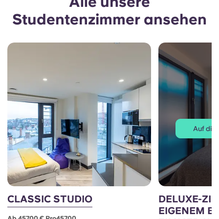
Alle unsere
Studentenzimmer ansehen
Auf die 
CLASSIC STUDIO
DELUXE-ZI
EIGENEM BA
Ab 457.00 € Pro457.00