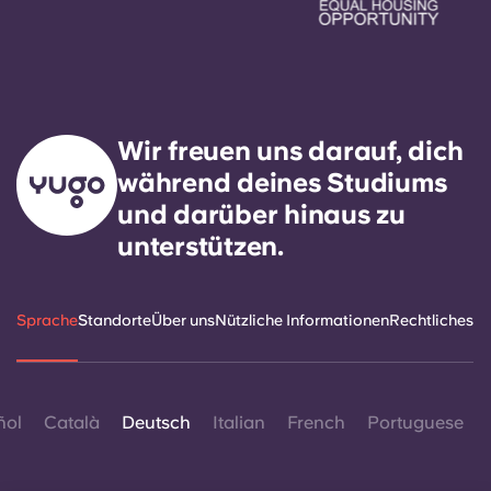
Wir freuen uns darauf, dich
während deines Studiums
und darüber hinaus zu
unterstützen.
Sprache
Standorte
Über uns
Nützliche Informationen
Rechtliches
ñol
Català
Deutsch
Italian
French
Portuguese