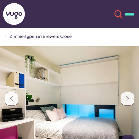
Zimmertypen in Brewers Close
Über uns
English (GB)
English (US)
Standorte
Chinese
Español
Mehr
Català
Deutsch
Italian
French
Konto
Sprache
Portuguese