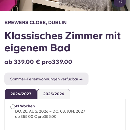
1
/
7
English (GB)
Wähle ein Land aus
Jetzt buchen
Wähle eine Stadt aus
English (US)
BREWERS CLOSE, DUBLIN
Wähle eine Unterkunft aus
Klassisches Zimmer mit
Chinese
Anmelden
eigenem Bad
Español
ab 339.00 € pro339.00
Català
Sommer-Ferienwohnungen verfügbar ☀️
Deutsch
2026/2027
2025/2026
Italian
41 Wochen
DO, 20. AUG. 2026 – DO, 03. JUN. 2027
French
ab 355.00 € pro355.00