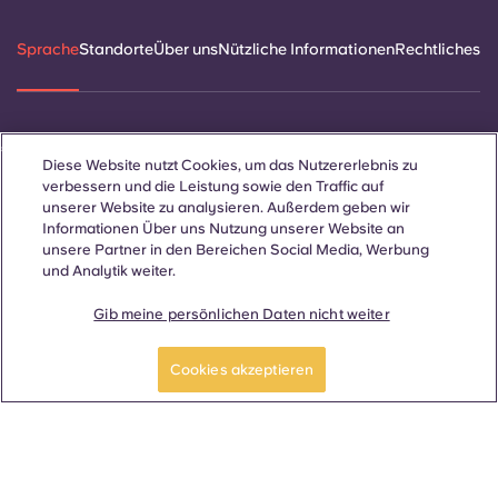
Sprache
Standorte
Über uns
Nützliche Informationen
Rechtliches
ñol
Català
Deutsch
Italian
French
Portuguese
Diese Website nutzt Cookies, um das Nutzererlebnis zu
verbessern und die Leistung sowie den Traffic auf
unserer Website zu analysieren. Außerdem geben wir
Informationen Über uns Nutzung unserer Website an
unsere Partner in den Bereichen Social Media, Werbung
und Analytik weiter.
Kontakt
Gib meine persönlichen Daten nicht weiter
Cookies akzeptieren
© 2026. Alle Rechte vorbehalten.
Wo auf dieser Website Begriffe verwendet werden, die sich auf
ein bestimmtes Geschlecht beziehen, gelten diese für alle,
unabhängig vom Geschlecht.