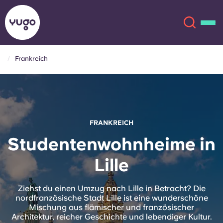
Frankreich
Über uns
English (GB)
English (US)
Standorte
FRANKREICH
Chinese
Español
Mehr
Studentenwohnheime in
Lille
Català
Deutsch
Italian
French
Ziehst du einen Umzug nach Lille in Betracht? Die
nordfranzösische Stadt Lille ist eine wunderschöne
Konto
Sprache
Mischung aus flämischer und französischer
Portuguese
Architektur, reicher Geschichte und lebendiger Kultur.