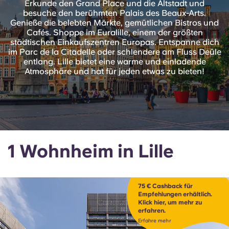
Erkunde den Grand Place und die Altstadt und
English (GB)
Wähle ein Land aus
besuche den berühmten Palais des Beaux-Arts.
Jetzt buchen
Genieße die belebten Märkte, gemütlichen Bistros und
Wähle eine Stadt aus
Cafés. Shoppe im Euralille, einem der größten
English (US)
städtischen Einkaufszentren Europas. Entspanne dich
Wähle eine Unterkunft aus
im Parc de la Citadelle oder schlendere am Fluss Deûle
entlang. Lille bietet eine warme und einladende
Chinese
Atmosphäre und hat für jeden etwas zu bieten!
Anmelden
Español
Català
1 Wohnheim in Lille
Deutsch
Italian
75 € Cashback für
Empfehlungen erhältlich.
Klick hier, um mehr zu
French
erfahren.
Erfahre mehr