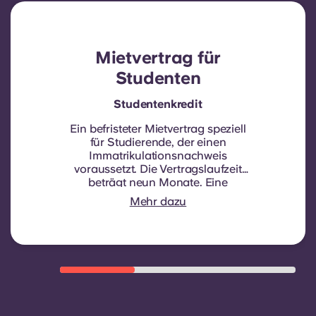
Mietvertrag für
Studenten
Studentenkredit
Ein befristeter Mietvertrag speziell
für Studierende, der einen
Immatrikulationsnachweis
voraussetzt.
Die Vertragslaufzeit
beträgt neun Monate. Eine
Verlängerung erfolgt nicht
Mehr dazu
automatisch, kann aber durch einen
neuen Vertrag angeboten werden,
sofern bestimmte Voraussetzungen
wie eine gute Zahlungsmoral, ein
ordnungsgemäßes Verhalten und
die Verfügbarkeit von Zimmern
erfüllt sind.