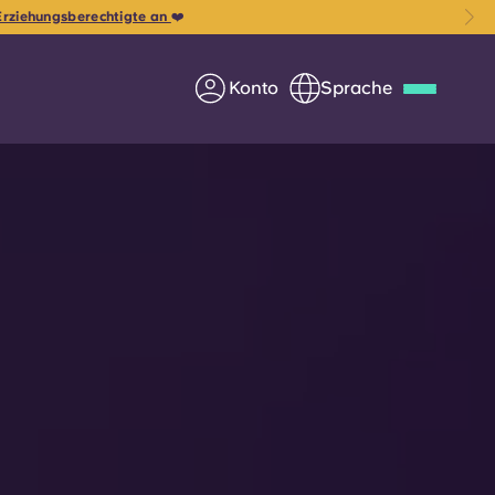
 Erziehungsberechtigte an
❤️
Konto
Sprache
Deutsch
Italian
French
Apply Now
Werde Partner von Yugo
e Fragen
Infos für Eltern
Kontakt aufnehmen