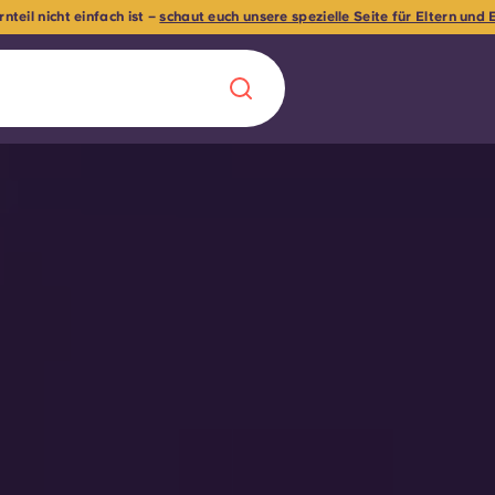
rnteil nicht einfach ist –
schaut euch unsere spezielle Seite für Eltern und
Chinese
Español
Català
Über uns
in Sachen
Häufig gestellt
B sorgt für
Blog
te für die