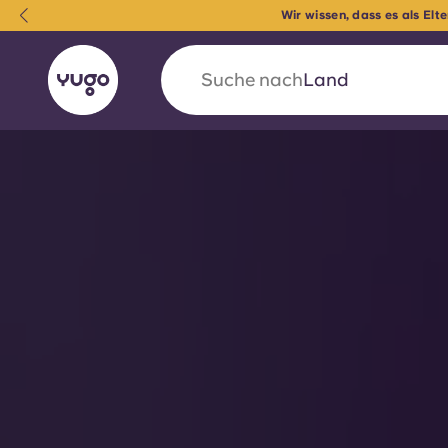
Wir wissen, dass es als Elte
Suche nach
Universität
English (GB)
English (US)
Über uns
Standorte
Mehr
Portuguese
Yugo VCARB: Eine neue Ära 
Studentenwohnheime
Die wegweisende Partnerschaft Yugomit VCAR
Innovation, Ehrgeiz und unvergessliche Momen