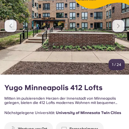
Portuguese
1
/
24
Yugo Minneapolis 412 Lofts
Mitten im pulsierenden Herzen der Innenstadt von Minneapolis
gelegen, bieten die 412 Lofts modernes Wohnen mit bequemer
Anbindung an den Campus, Unterhaltungsangebote und alles, was
die Stadt zu bieten hat. Diese Wohnanlage ist perfekt für Studenten
Nächstgelegene Universität:
University of Minnesota Twin Cities
und junge Berufstätige und vereint Komfort, Bequemlichkeit und
einen dynamischen Stadtlebensstil – nur wenige Minuten von der
University of Minnesota entfernt.
Wartung vor Ort
Fernsehzimmer