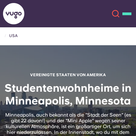
USA
Über uns
English (GB)
English (US)
Standorte
VEREINIGTE STAATEN VON AMERIKA
Chinese
Español
Mehr
Studentenwohnheime in
Minneapolis, Minnesota
Català
Deutsch
Italian
French
Minneapolis, auch bekannt als die "Stadt der Seen" (es
gibt 22 davon!) und der "Mini Apple" wegen seiner
Konto
Sprache
kulturellen Atmosphäre, ist ein großartiger Ort, um sich
Portuguese
hier niederzulassen. In der Innenstadt, wo du mit dem