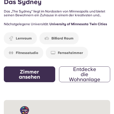
Das Sydney
Das „The Sydney“ liegt im Nordosten von Minneapolis und bietet
seinen Bewohnern ein Zuhause in einem der kreativsten und
lebendigsten Viertel der Stadt, umgeben von lokalen Restaurants,
Kunstgalerien, Cafés und Unterhaltungsmöglichkeiten. Die
Nächstgelegene Universität:
University of Minnesota Twin Cities
Wohnanlage wurde speziell für Studenten und junge Berufstätige
konzipiert und bietet einen komfortablen und vernetzten Lebensstil,
nur wenige Minuten von der University of Minnesota entfernt.
Lernraum
Billiard Raum
Fitnessstudio
Fernsehzimmer
Entdecke
Zimmer
die
ansehen
Wohnanlage