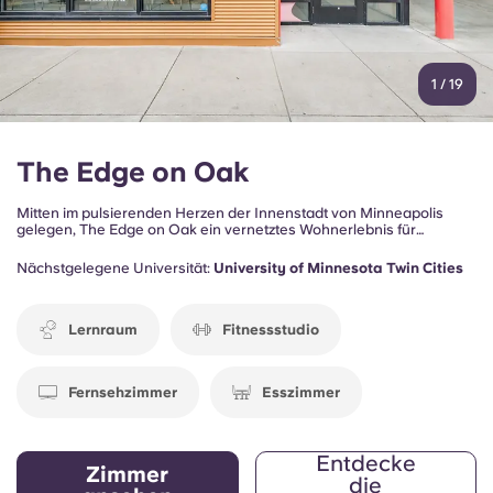
1
/
19
The Edge on Oak
Mitten im pulsierenden Herzen der Innenstadt von Minneapolis
gelegen, The Edge on Oak ein vernetztes Wohnerlebnis für
Studenten und junge Berufstätige, die die Energie der Stadt
genießen und gleichzeitig in der Nähe des Campus, von
Nächstgelegene Universität:
University of Minnesota Twin Cities
Restaurants, Unterhaltungsangeboten und Attraktionen im Freien
wohnen möchten.
Lernraum
Fitnessstudio
Fernsehzimmer
Esszimmer
Entdecke
Zimmer
die