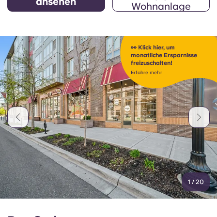
ansehen
Wohnanlage
👀 Klick hier, um
monatliche Ersparnisse
freizuschalten!
Erfahre mehr
1
/
20