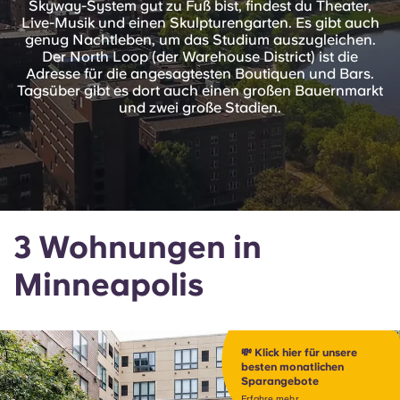
Skyway-System gut zu Fuß bist, findest du Theater,
English (GB)
Wähle ein Land aus
Live-Musik und einen Skulpturengarten. Es gibt auch
Jetzt buchen
genug Nachtleben, um das Studium auszugleichen.
Wähle eine Stadt aus
Der North Loop (der Warehouse District) ist die
English (US)
Adresse für die angesagtesten Boutiquen und Bars.
Wähle eine Unterkunft aus
Tagsüber gibt es dort auch einen großen Bauernmarkt
und zwei große Stadien.
Chinese
Anmelden
Español
Català
3 Wohnungen in
Deutsch
Minneapolis
Italian
💸 Klick hier für unsere
French
besten monatlichen
Sparangebote
Erfahre mehr