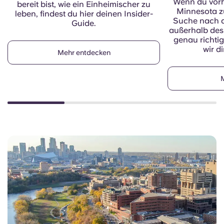
Wenn du vorha
bereit bist, wie ein Einheimischer zu
Minnesota zu
leben, findest du hier deinen Insider-
Suche nach d
Guide.
außerhalb des 
genau richtig
wir d
Mehr entdecken