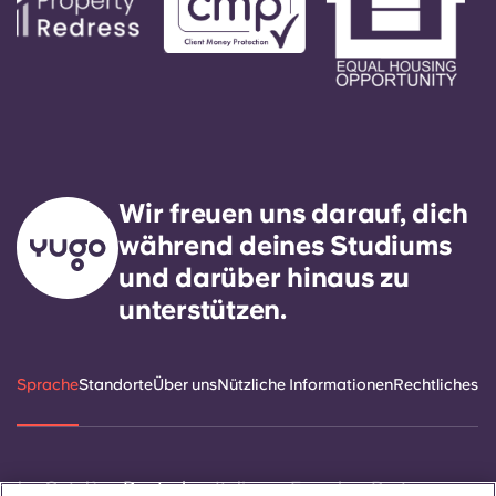
Wir freuen uns darauf, dich
während deines Studiums
und darüber hinaus zu
unterstützen.
Sprache
Standorte
Über uns
Nützliche Informationen
Rechtliches
ñol
Català
Deutsch
Italian
French
Portuguese