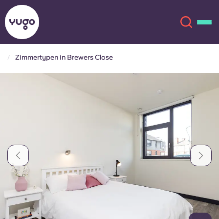
Zimmertypen in Brewers Close
Über uns
English (GB)
English (US)
Standorte
Chinese
Español
Mehr
Català
Deutsch
Italian
French
Konto
Sprache
Portuguese