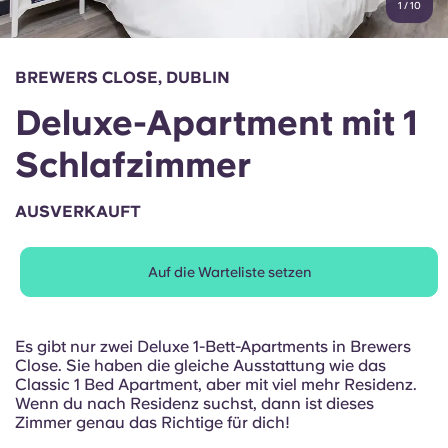
1
/
10
English (GB)
Wähle ein Land aus
Jetzt buchen
Wähle eine Stadt aus
English (US)
BREWERS CLOSE, DUBLIN
Wähle eine Unterkunft aus
Deluxe-Apartment mit 1
Chinese
Anmelden
Schlafzimmer
Español
AUSVERKAUFT
Català
Auf die Warteliste setzen
Deutsch
Italian
Es gibt nur zwei Deluxe 1-Bett-Apartments in Brewers
Close. Sie haben die gleiche Ausstattung wie das
Classic 1 Bed Apartment, aber mit viel mehr Residenz.
French
Wenn du nach Residenz suchst, dann ist dieses
Zimmer genau das Richtige für dich!