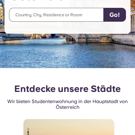
English (GB)
Wähle ein Land aus
Jetzt buchen
Wähle eine Stadt aus
English (US)
Wähle eine Unterkunft aus
Chinese
Anmelden
Español
Català
Entdecke unsere Städte
Deutsch
Wir bieten Studentenwohnung in der Hauptstadt von
Italian
Österreich
French