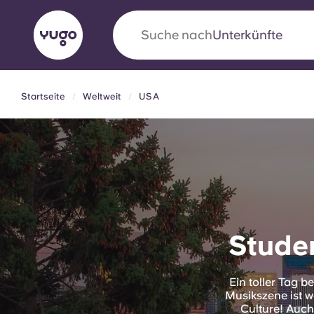
Suche nach
Stadt
Startseite
Weltweit
USA
English (GB)
English (US)
Über uns
Standorte
Mehr
Portuguese
Yugo VCARB: Eine neue Ära 
Studentenwohnheime
Stude
Die wegweisende Partnerschaft Yugomit VCAR
Ein toller Tag b
Innovation, Ehrgeiz und unvergessliche Momen
Musikszene ist 
Studenten.
Culture! Auch