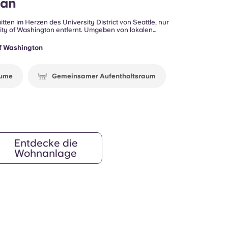
ian
ten im Herzen des University District von Seattle, nur
ty of Washington entfernt. Umgeben von lokalen
rhaltungsangeboten und öffentlichen Verkehrsmitteln
 gut vernetzten Lebensstil, der speziell auf Studenten
of Washington
äume
Gemeinsamer Aufenthaltsraum
Entdecke die
Wohnanlage