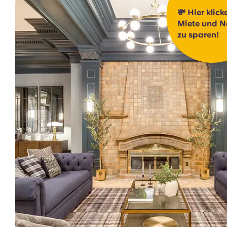
💸 Hier klick
Miete und N
zu sparen!