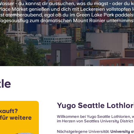
asser - du kannst dir aussuchen, was du magst - oder du k
lace Market genießen und dich mit Leckereien vollstopfen 
ist atemberaubend, egal ob du im Green Lake Park paddels
Tagesausflug zum dramatischen Mount Rainier unternimmst
le
Yugo Seattle Lothlor
kauft?
 für weitere
Willkommen bei Yugo Seattle Lothlorien, 
im Herzen von Seattles University Distric
!
Campus, lokaler Restaurants, Unterhaltu
die Wohnanlage ideale Voraussetzungen 
Nächstgelegene Universität:
University 