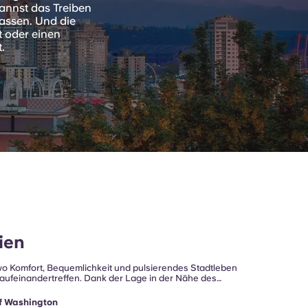
annst das Treiben
lassen. Und die
t oder einen
.
ien
wo Komfort, Bequemlichkeit und pulsierendes Stadtleben
t aufeinandertreffen. Dank der Lage in der Nähe des
ngsangebote und wichtiger Verkehrsanbindungen bietet
für Studierende, die sowohl am akademischen Leben als
of Washington