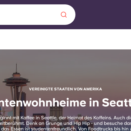
Chinese
Español
Català
Über uns
in Sachen
VEREINIGTE STAATEN VON AMERIKA
ntenwohnheime in Seatt
Häufig gestellt
B sorgt für
Blog
eginnt mit Kaffee in Seattle, der Heimat des Koffeins. Auch d
te für die
weltberühmt. Denk an Grunge und Hip Hip - und besuche d
 das Essen ist studentenfreundlich. Von Foodtrucks bis hi