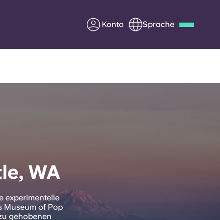
Konto
Sprache
Deutsch
Italian
French
Apply Now
Werde Partner von Yugo
le, WA
e Fragen
Infos für Eltern
Kontakt aufnehmen
ie experimentelle
as Museum of Pop
n zu gehobenen