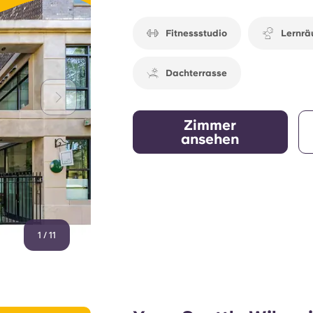
auch an der Energie der Stadt teilhaben 
Fitnessstudio
Lernr
Dachterrasse
Zimmer
ansehen
1
/
11