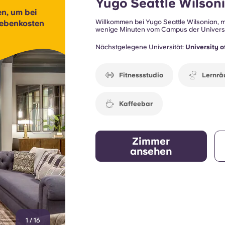
Yugo Seattle Wilson
en, um bei
Willkommen bei Yugo Seattle Wilsonian, mit
ebenkosten
wenige Minuten vom Campus der Universi
Restaurants, Einkaufsmöglichkeiten, Unte
bietet die Wohnanlage einen bequemen und
Nächstgelegene Universität:
University 
und junge Berufstätige zugeschnitten ist.
Fitnessstudio
Lernr
Kaffeebar
Zimmer
ansehen
1
/
16