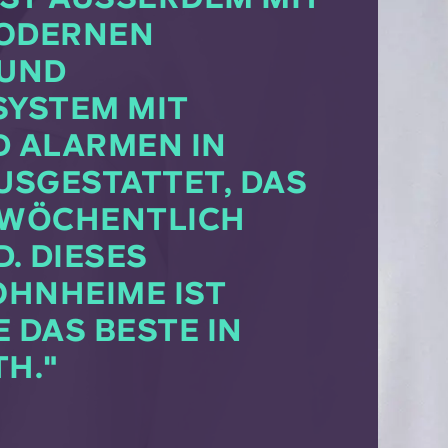
ERNEN FE
D PR
TEM MIT SE
LARMEN IN JE
ESTATTET, DAS RE
CHENTLICH GET
IESES STU
IME IST ZWE
 BESTE IN GAN
"