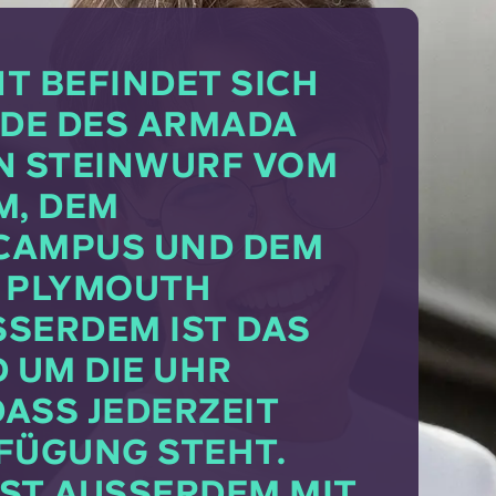
T BEFINDET SICH
DE DES ARMADA
EN STEINWURF VOM
M, DEM
CAMPUS UND DEM
 PLYMOUTH
SERDEM IST DAS G
M DIE UHR B
SS JEDERZEIT H
ÜGUNG STEHT. D
T AUSSERDEM MIT EI