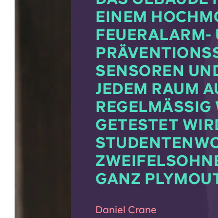
NEM HOCHMOD
UERALARM- UN
ÄVENTIONSSYS
NSOREN UND A
DEM RAUM AUSG
GELMÄSSIG WÖ
ESTET WIRD. D
DENTENWOHNHE
IFELSOHNE DAS
Z PLYMOUTH.
Daniel Crane