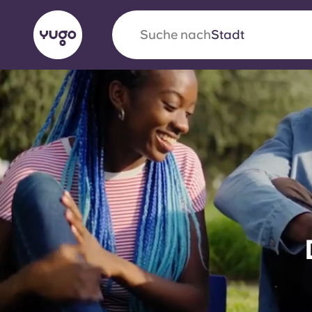
Suche nach
Land
English (GB)
English (US)
Über uns
Standorte
Mehr
Portuguese
Yugo VCARB: Eine neue Ära 
Studentenwohnheime
Die wegweisende Partnerschaft Yugomit VCAR
Innovation, Ehrgeiz und unvergessliche Momen
Studenten.