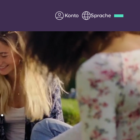
Konto
Sprache
Deutsch
Italian
French
Apply Now
Werde Partner von Yugo
e Fragen
Infos für Eltern
.
Kontakt aufnehmen