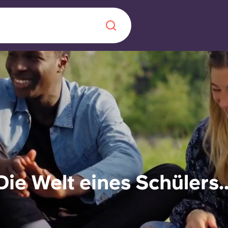
Chinese
Español
Català
Über uns
in Sachen
Häufig gestellt
Die Welt eines Schülers..
B sorgt für
Blog
te für die