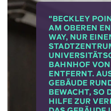
"BECKLEY POIN
AM OBEREN EN
WAY, NUR EIN
STADTZENTRU
UNIVERSITÄTS
BAHNHOF VON
ENTFERNT. AUS
EBÄUDE RUND U
EWACHT, SO DA
ILFE ZUR VERF
AS GEBÄUDE IS