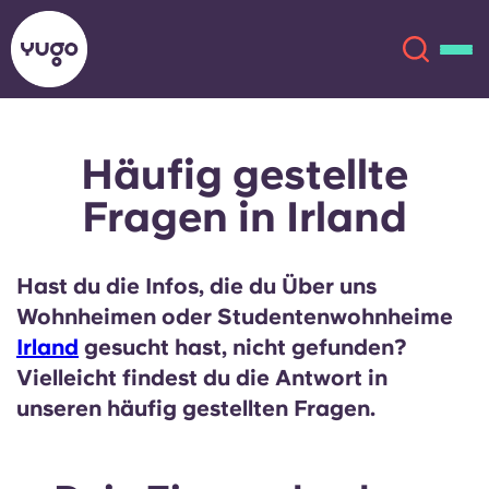
Häufig gestellte
Über uns
English (GB)
Fragen in Irland
English (US)
Standorte
Hast du die Infos, die du Über uns
Chinese
Español
Mehr
Wohnheimen oder Studentenwohnheime
Irland
gesucht hast, nicht gefunden?
Català
Deutsch
Vielleicht findest du die Antwort in
unseren häufig gestellten Fragen.
Italian
French
Konto
Sprache
Portuguese