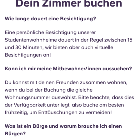
Dein Zimmer buchen
English (GB)
Wähle ein Land aus
Jetzt buchen
Wähle eine Stadt aus
Wie lange dauert eine Besichtigung?
English (US)
Wähle eine Unterkunft aus
Eine persönliche Besichtigung unserer
Chinese
Studentenwohnheime dauert in der Regel zwischen 15
Anmelden
und 30 Minuten, wir bieten aber auch virtuelle
Besichtigungen an!
Español
Kann ich mir meine Mitbewohner/innen aussuchen?
Català
Du kannst mit deinen Freunden zusammen wohnen,
wenn du bei der Buchung die gleiche
Deutsch
Wohnungsnummer auswählst. Bitte beachte, dass dies
der Verfügbarkeit unterliegt, also buche am besten
Italian
frühzeitig, um Enttäuschungen zu vermeiden!
French
Was ist ein Bürge und warum brauche ich einen
Bürgen?