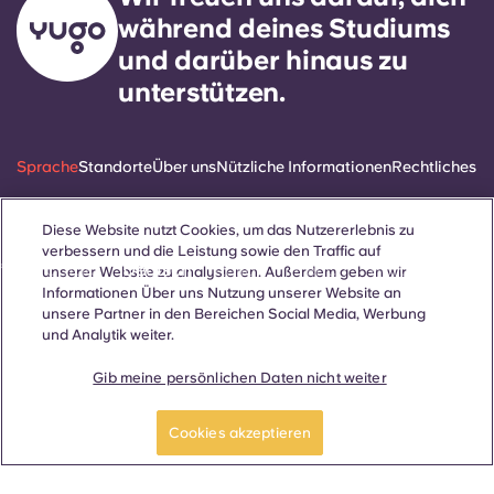
während deines Studiums
und darüber hinaus zu
unterstützen.
Sprache
Standorte
Über uns
Nützliche Informationen
Rechtliches
Diese Website nutzt Cookies, um das Nutzererlebnis zu
verbessern und die Leistung sowie den Traffic auf
ñol
Català
Deutsch
Italian
French
Portuguese
unserer Website zu analysieren. Außerdem geben wir
Informationen Über uns Nutzung unserer Website an
unsere Partner in den Bereichen Social Media, Werbung
und Analytik weiter.
Gib meine persönlichen Daten nicht weiter
Kontakt
Cookies akzeptieren