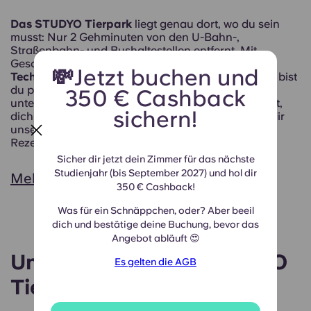
Das STUDYO Tierpark
liegt genau dort, wo du sein
musst: Nur 2 Gehminuten von den U-Bahn-,
Straßenbahn- und Bushaltestellen entfernt. Mit
Geschäften in der Nähe und der
Hochschule für
💸Jetzt buchen und
Technik und Wirtschaft (HTW)
gleich um die Ecke bist
du perfekt aufgestellt, um Studium und Stadtleben
350 € Cashback
unter einen Hut zu bringen. Wenn du Hilfe brauchst,
sichern!
dich in der Nachbarschaft zurechtzufinden, steht dir
unser freundliches, mehrsprachiges Team an der
Rezeption jederzeit zur ...
Sicher dir jetzt dein Zimmer für das nächste
Studienjahr (bis September 2027) und hol dir
Mehr dazu
350 € Cashback!
Was für ein Schnäppchen, oder? Aber beeil
dich und bestätige deine Buchung, bevor das
Angebot abläuft 😍
Unsere Zimmer im STUDYO
Es gelten die AGB
Tierpark