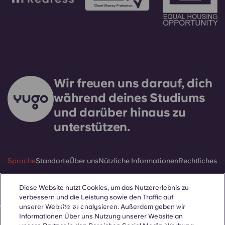
Wir freuen uns darauf, dich
während deines Studiums
und darüber hinaus zu
unterstützen.
Sprache
Standorte
Über uns
Nützliche Informationen
Rechtliches
Diese Website nutzt Cookies, um das Nutzererlebnis zu
verbessern und die Leistung sowie den Traffic auf
unserer Website zu analysieren. Außerdem geben wir
ñol
Català
Deutsch
Italian
French
Portuguese
Informationen Über uns Nutzung unserer Website an