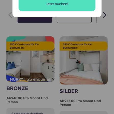
Jetzt buchen!
Top-Tipps 🔥
Semester-Let
Alle 
350 € Cashback für AY-
350 € Cashback für AY-
Buchungen!
Buchungen!
25 enquiries
HURRY!
BRONZE
SILBER
Ab940.00 Pro Monat Und
Ab955.00 Pro Monat Und
Person
Person
Semesteraufenthalt