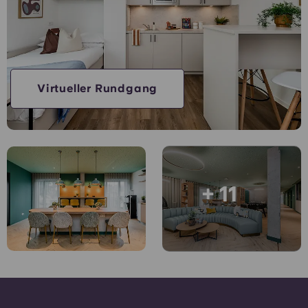
Konto
Sprache
Portuguese
English (GB)
Wähle ein Land aus
Jetzt buchen
Wähle eine Stadt aus
English (US)
Virtueller Rundgang
Wähle eine Unterkunft aus
Chinese
Anmelden
Español
+ 11
Català
Deutsch
Italian