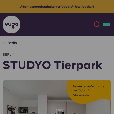
🎉Semesteraufenthalte verfügbar🎉
Jetzt buchen!
Berlin
Über uns
English (GB)
BERLIN
STUDYO Tierpark
English (US)
Standorte
Chinese
Español
Mehr
Semesteraufenthalte
verfügbar✨
Català
Deutsch
Erfahre mehr
Italian
French