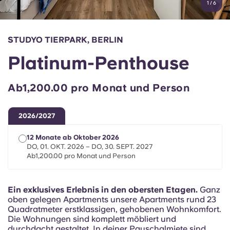
1
/
6
English (GB)
Wähle ein Land aus
Jetzt buchen
Wähle eine Stadt aus
English (US)
STUDYO TIERPARK, BERLIN
Wähle eine Unterkunft aus
Platinum-Penthouse
Chinese
Anmelden
Ab1,200.00 pro Monat und Person
Español
2026/2027
Català
12 Monate ab Oktober 2026
DO, 01. OKT. 2026 – DO, 30. SEPT. 2027
Deutsch
Ab1,200.00 pro Monat und Person
Italian
Ein exklusives Erlebnis in den obersten Etagen.
Ganz
oben gelegen Apartments unsere Apartments rund 23
French
Quadratmeter erstklassigen, gehobenen Wohnkomfort.
Die Wohnungen sind komplett möbliert und
durchdacht gestaltet. In deiner Pauschalmiete sind