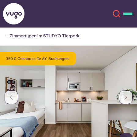
Zimmertypen im STUDYO Tierpark
Über uns
English (GB)
350 € Cashback für AY-Buchungen!
English (US)
Standorte
Chinese
Español
Mehr
Català
Deutsch
Italian
French
Konto
Sprache
Portuguese