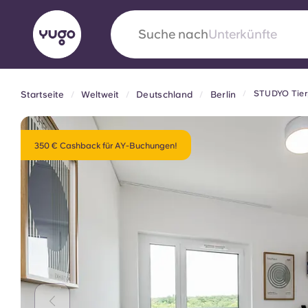
Suche nach
Unterkünfte
STUDYO Tier
Startseite
Weltweit
Deutschland
Berlin
English (GB)
English (US)
Über uns
Standorte
Mehr
Portuguese
350 € Cashback für AY-Buchungen!
Yugo VCARB: Eine neue Ära 
Studentenwohnheime
Die wegweisende Partnerschaft Yugomit VCAR
Innovation, Ehrgeiz und unvergessliche Momen
Studenten.