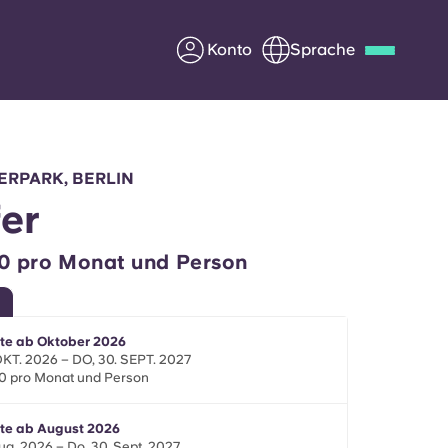
Konto
Sprache
Deutsch
Italian
French
Apply Now
ERPARK, BERLIN
er
0 pro Monat und Person
Werde Partner von Yugo
e Fragen
Infos für Eltern
te ab Oktober 2026
OKT. 2026 – DO, 30. SEPT. 2027
0 pro Monat und Person
Kontakt aufnehmen
te ab August 2026
Aug. 2026 – Do, 30. Sept. 2027