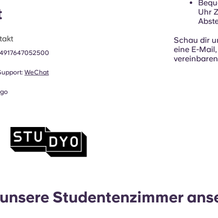
Bequ
t
Uhr Z
Abste
takt
Schau dir 
eine E-Mail
4917647052500
vereinbaren
upport:
WeChat
ugo
e unsere Studentenzimmer ans