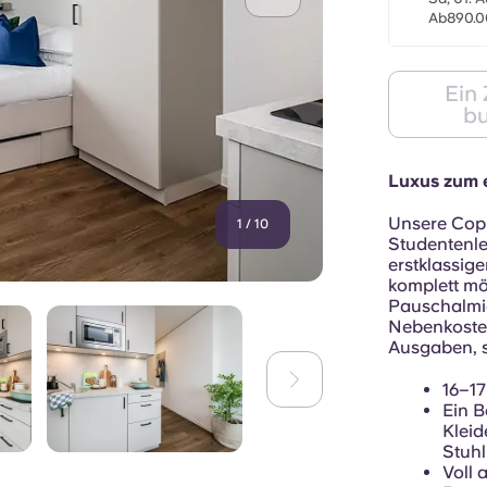
Ab890.0
Ein
b
Luxus zum e
Unsere Copp
1
/
10
Studentenl
erstklassig
komplett möb
Pauschalmi
Nebenkosten
Ausgaben, s
16–1
Ein B
Kleid
Stuhl
Voll 