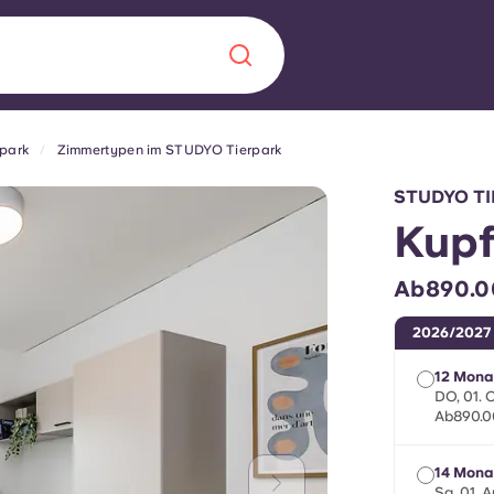
park
Zimmertypen im STUDYO Tierpark
Chinese
Español
Català
STUDYO TI
Kupf
Ab890.0
Über uns
in Sachen
2026/2027
Häufig gestellt
12 Mona
DO, 01. 
Ab890.0
B sorgt für
Blog
te für die
14 Mona
Sa, 01. 