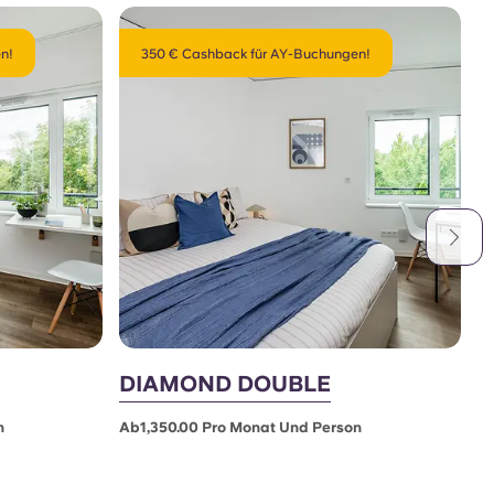
n!
350 € Cashback für AY-Buchungen!
DIAMOND DOUBLE
P
n
Ab1,350.00 Pro Monat Und Person
Ab