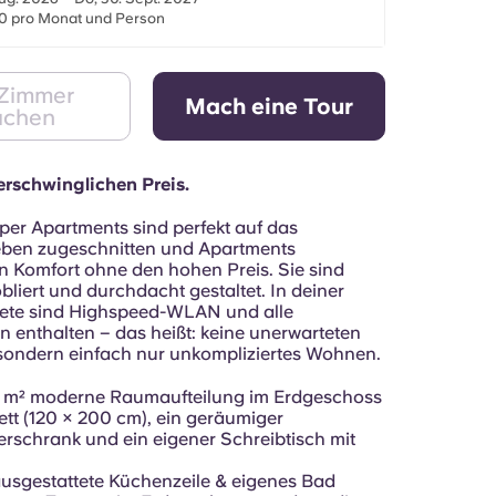
0 pro Monat und Person
 Zimmer
Mach eine Tour
uchen
rschwinglichen Preis.
er Apartments sind perfekt auf das
eben zugeschnitten und Apartments
en Komfort ohne den hohen Preis. Sie sind
liert und durchdacht gestaltet. In deiner
ete sind Highspeed-WLAN und alle
 enthalten – das heißt: keine unerwarteten
ondern einfach nur unkompliziertes Wohnen.
7 m² moderne Raumaufteilung im Erdgeschoss
ett (120 × 200 cm), ein geräumiger
erschrank und ein eigener Schreibtisch mit
ausgestattete Küchenzeile & eigenes Bad