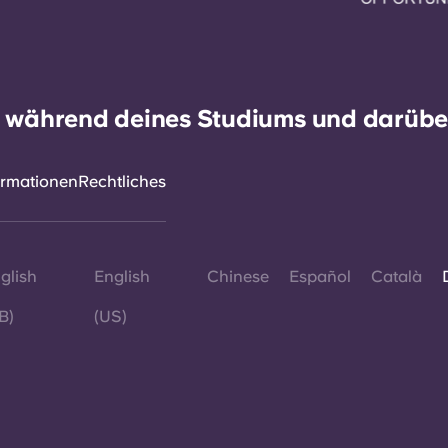
h während deines Studiums und darüber
ormationen
Rechtliches
glish
English
Chinese
Español
Català
B)
(US)