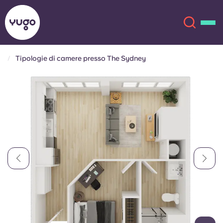
Tipologie di camere presso The Sydney
Chi siamo
English (GB)
English (US)
Sedi
Chinese
Español
Altro
Català
Deutsch
Italian
French
Account
Lingua
Portuguese