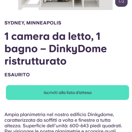
1
/
2
English (GB)
Seleziona un paese
Prenota ora
Seleziona una città
English (US)
SYDNEY, MINNEAPOLIS
Seleziona una residenza
1 camera da letto, 1
Chinese
Accedi
bagno – DinkyDome
Español
ristrutturato
Català
ESAURITO
Deutsch
Iscriviti alla lista d'attesa
Italian
Ampia planimetria nel nostro edificio Dinkydome,
French
caratterizzata da soffitti a volta e finestre a tutta
altezza. Superficie dell’unità: 600-643 piedi quadrati.
Per visionare le nostre planimetrie e scoprire quali