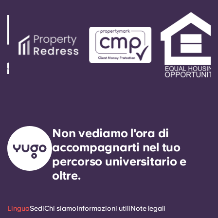
numero dell’ufficio. Il vostro messaggio riceverà
risposta dal nostro tecnico di servizio di
reperibilità. Il nostro obiettivo preciso è quello di
rispondere a qualsiasi richiesta di assistenza
generale entro 24 ore.
Non vediamo l'ora di
accompagnarti nel tuo
percorso universitario e
oltre.
Lingua
Sedi
Chi siamo
Informazioni utili
Note legali