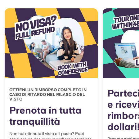
OTTIENI UN RIMBORSO COMPLETO IN
Parteci
CASO DI RITARDO NEL RILASCIO DEL
VISTO
e ricev
Prenota in tutta
rimbor
tranquillità
dollari
Non hai ottenuto il visto o il posto? Puoi
Prenota oggi ste