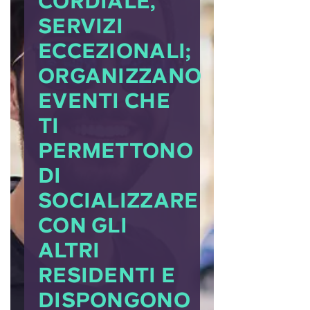
CORDIALE,
SERVIZI
ECCEZIONALI;
ORGANIZZANO
EVENTI CHE
TI
PERMETTONO
DI
SOCIALIZZARE
CON GLI
ALTRI
RESIDENTI E
DISPONGONO