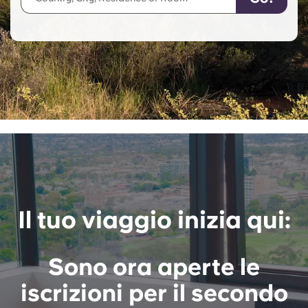
English (GB)
Seleziona un paese
Prenota ora
Seleziona una città
English (US)
Seleziona una residenza
Chinese
Accedi
Español
Català
Deutsch
Il tuo viaggio inizia qui:
Italian
Sono ora aperte le
French
iscrizioni per il secondo