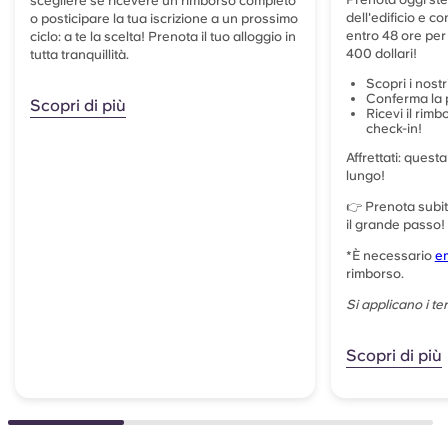
scegliere se ricevere un rimborso completo
dell'edificio e 
o posticipare la tua iscrizione a un prossimo
entro 48 ore per
ciclo: a te la scelta! Prenota il tuo alloggio in
400 dollari!
tutta tranquillità.
Scopri i nostr
Conferma la 
Scopri di più
Ricevi il rimb
check-in!
Affrettati: quest
lungo!
👉 Prenota subito
il grande passo!
*
È necessario
em
rimborso.
Si applicano i ter
Scopri di più