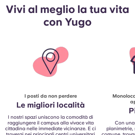
Vivi al meglio la tua vita
con Yugo
I posti da non perdere
Monolocali
a
Le migliori località
P
I nostri spazi uniscono la comodità di
raggiungere il campus alla vivace vita
Con una 
cittadina nelle immediate vicinanze. E ci
planimetrie, 
troverai nei principali centri universitari
comune, trovar