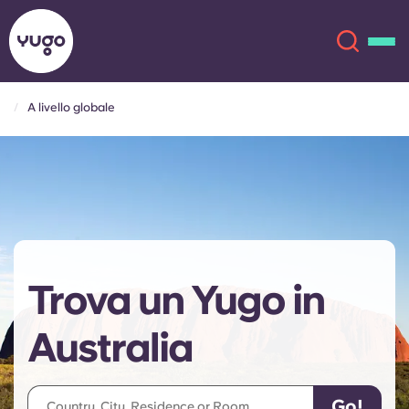
A livello globale
Chi siamo
English (GB)
English (US)
Sedi
Chinese
Español
Altro
Trova un Yugo in
Català
Deutsch
Australia
Italian
French
Account
Lingua
Portuguese