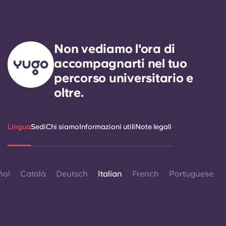
Non vediamo l'ora di
accompagnarti nel tuo
percorso universitario e
oltre.
Lingua
Sedi
Chi siamo
Informazioni utili
Note legali
ñol
Català
Deutsch
Italian
French
Portuguese