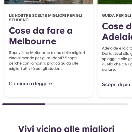
LE NOSTRE SCELTE MIGLIORI PER GLI
GUIDA PER GLI
STUDENTI
Cose d
Cose da fare a
Adelai
Melbourne
Adelaide è la citt
Sapevi che Melbourne è una delle migliori
Dai festival alla
città al mondo per gli studenti? Scopri
spiagge e alle gal
perché con la nostra pratica guida alle
quello che c'è da
migliori attività per gli studenti.
da fare.
Continua a leggere
Scopri di più
Vivi vicino alle migliori