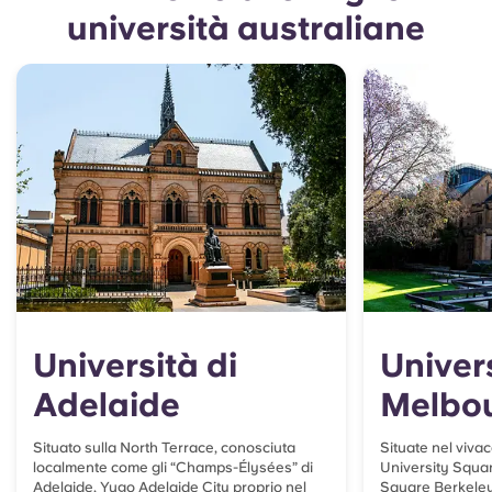
università australiane
Università di
Univers
Adelaide
Melbo
Situato sulla North Terrace, conosciuta
Situate nel vivac
localmente come gli “Champs-Élysées” di
University Squar
Adelaide, Yugo Adelaide City proprio nel
Square Berkeley