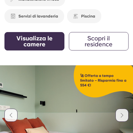
Servizi di lavanderia
Piscina
Visualizza le
Scopri il
camere
residence
🚀 Offerta a tempo
limitato – Risparmia fino a
554 €!