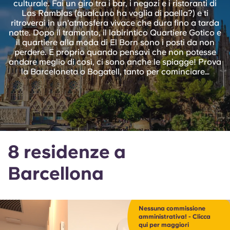
culturale. Fai un giro tra i bar, i negozi e i ristoranti di
English (GB)
Seleziona un paese
Las Ramblas (qualcuno ha voglia di paella?) e ti
Prenota ora
ritroverai in un'atmosfera vivace che dura fino a tarda
Seleziona una città
notte. Dopo il tramonto, il labirintico Quartiere Gotico e
English (US)
il quartiere alla moda di El Born sono i posti da non
Seleziona una residenza
perdere. E proprio quando pensavi che non potesse
andare meglio di così, ci sono anche le spiagge! Prova
Chinese
la Barceloneta o Bogatell, tanto per cominciare…
Accedi
Español
Català
8 residenze a
Deutsch
Barcellona
Italian
French
Nessuna commissione
amministrativa! - Clicca
qui per maggiori