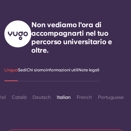
Non vediamo l'ora di
accompagnarti nel tuo
percorso universitario e
oltre.
Lingua
Sedi
Chi siamo
Informazioni utili
Note legali
ñol
Català
Deutsch
Italian
French
Portuguese