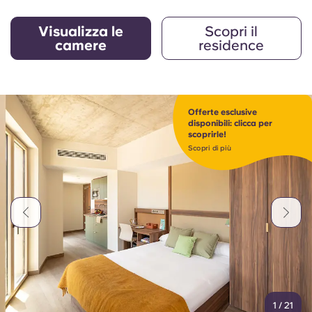
Visualizza le
Scopri il
camere
residence
Offerte esclusive
disponibili: clicca per
scoprirle!
Scopri di più
1
/
21