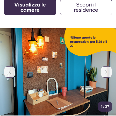
Visualizza le
Scopri il
camere
residence
🚀Sono aperte le
prenotazioni per il 26 e il
27!
1
/
37