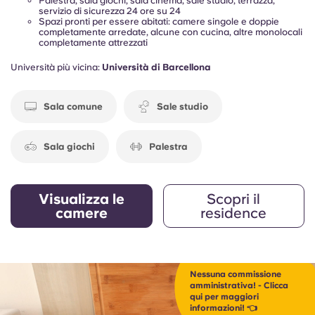
Palestra, sala giochi, sala cinema, sale studio, terrazza,
servizio di sicurezza 24 ore su 24
Spazi pronti per essere abitati: camere singole e doppie
completamente arredate, alcune con cucina, altre monolocali
completamente attrezzati
Università più vicina:
Università di Barcellona
Sala comune
Sale studio
Sala giochi
Palestra
Visualizza le
Scopri il
camere
residence
Nessuna commissione
amministrativa! - Clicca
qui per maggiori
informazioni! 👈