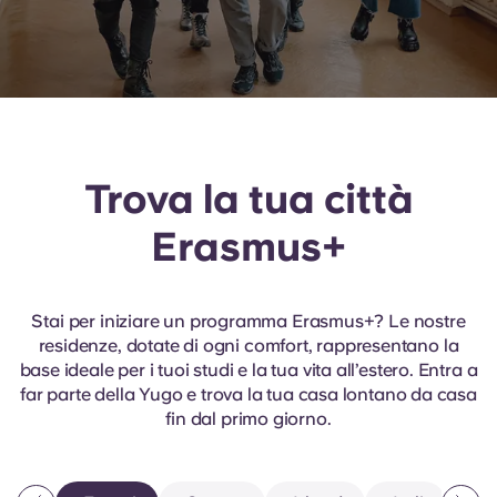
English (GB)
Seleziona un paese
Prenota ora
Seleziona una città
English (US)
Seleziona una residenza
Chinese
Accedi
Trova la tua città
Español
Erasmus+
Català
Stai per iniziare un programma Erasmus+? Le nostre
Deutsch
residenze, dotate di ogni comfort, rappresentano la
base ideale per i tuoi studi e la tua vita all’estero. Entra a
Italian
far parte della Yugo e trova la tua casa lontano da casa
fin dal primo giorno.
French