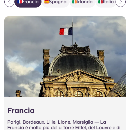
Francia
Spagna
Irlanda
Italia
Ge
🇫🇷
🇪🇸
🇮🇪
🇮🇹
🇩🇪
Portuguese
Francia
Parigi, Bordeaux, Lille, Lione, Marsiglia — La
Francia è molto più della Torre Eiffel, del Louvre e di