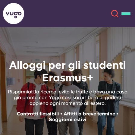
Chi siamo
English (GB)
Alloggi per gli studenti
English (US)
Sedi
Erasmus+
Chinese
Español
Altro
Risparmiati la ricerca, evita le truffe e trova una casa
Català
Deutsch
già pronta con Yugo così sarai libero di goderti
appieno ogni momento all’estero.
Italian
French
Contratti flessibili • Affitti a breve termine •
Soggiorni estivi
Account
Lingua
Portuguese