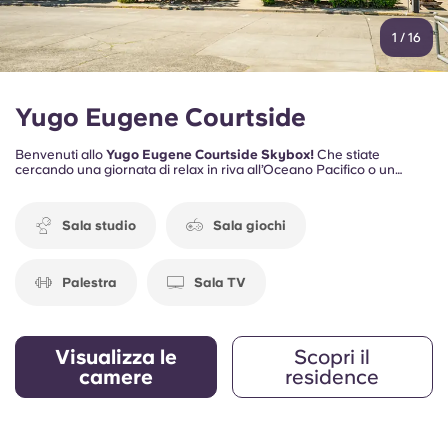
1
/
16
Yugo Eugene Courtside
Benvenuti allo
Yugo Eugene Courtside Skybox!
Che stiate
cercando una giornata di relax in riva all’Oceano Pacifico o un
tranquillo pomeriggio lungo il fiume Willamette, potrete godervi il
meglio di entrambi i mondi — foreste rigogliose e la brezza
dell’oceano — il tutto a portata di mano.
Sala studio
Sala giochi
Palestra
Sala TV
Visualizza le
Scopri il
camere
residence