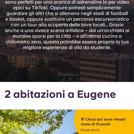
sono perfetti per una scarica di adrenalina (e per video
English (GB)
Seleziona un paese
epici su TikTok). Oppure potresti semplicemente
Prenota ora
guardare gli altri che si allenano negli stadi di football
Seleziona una città
e basket, oppure sostituire un percorso escursionistico
English (US)
con un tour alla scoperta delle birre locali… Grazie
Seleziona una residenza
anche a una vivace scena artistica – dai un’occhiata ai
murales sparsi per la città – e all’ottima cucina a
Chinese
chilometro zero, questa potrebbe essere proprio la tua
Accedi
migliore esperienza di vita da studente.
Español
Català
Deutsch
2 abitazioni a Eugene
Italian
🚨 Clicca qui: sono rimasti
French
meno di 15 posti!
Scopri di più