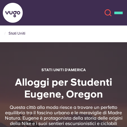
Stati Uniti
Chi siamo
English (GB)
English (US)
Sedi
STATI UNITI D'AMERICA
Chinese
Español
Altro
Alloggi per Studenti
Eugene, Oregon
Català
Deutsch
Italian
French
Questa città alla moda riesce a trovare un perfetto
equilibrio tra il fascino urbano e le meraviglie di Madre
Account
Lingua
Natura. Eugene è protagonista della storia delle origini
Portuguese
della Nike e i suoi sentieri escursionistici e ciclabili