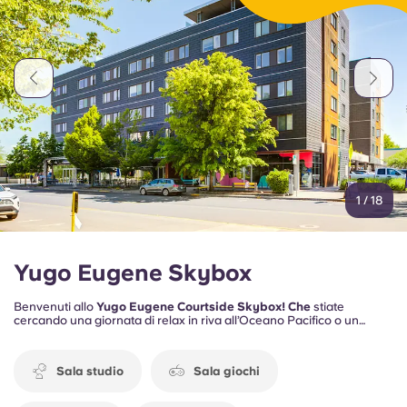
Portuguese
1
/
18
Yugo Eugene Skybox
Benvenuti allo
Yugo Eugene Courtside Skybox! Che
stiate
cercando una giornata di relax in riva all’Oceano Pacifico o un
tranquillo pomeriggio lungo il fiume Willamette, potrete godervi il
meglio di entrambi i mondi — foreste rigogliose e la brezza
dell’oceano — il tutto a portata di mano.
Sala studio
Sala giochi