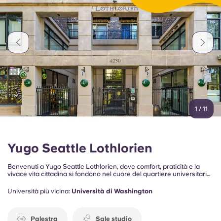
Portuguese
1
/
11
Yugo Seattle Lothlorien
Benvenuti a Yugo Seattle Lothlorien, dove comfort, praticità e la
vivace vita cittadina si fondono nel cuore del quartiere universitario
di Seattle. Situato vicino al campus, ai ristoranti locali, ai luoghi di
intrattenimento e alle principali linee di trasporto pubblico, il
Università più vicina:
Università di Washington
complesso residenziale offre la soluzione ideale per gli studenti che
desiderano rimanere in contatto sia con la vita accademica che con
l’energia della città.
Palestra
Sale studio