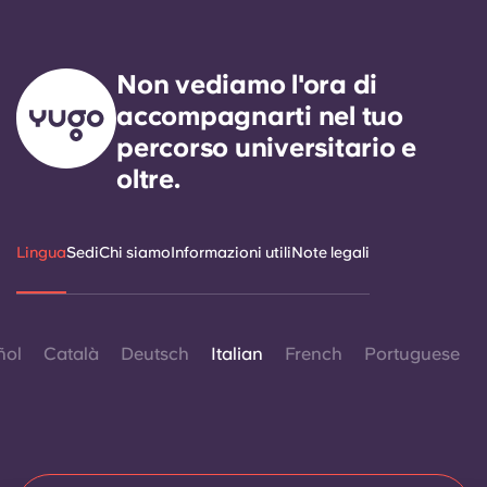
Non vediamo l'ora di
accompagnarti nel tuo
percorso universitario e
oltre.
Lingua
Sedi
Chi siamo
Informazioni utili
Note legali
ñol
Català
Deutsch
Italian
French
Portuguese