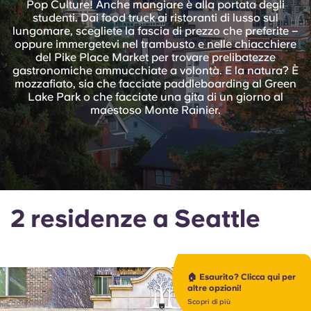
Pop Culture! Anche mangiare è alla portata degli
English (GB)
Seleziona un paese
studenti. Dai food truck ai ristoranti di lusso sul
Prenota ora
lungomare, scegliete la fascia di prezzo che preferite –
Seleziona una città
oppure immergetevi nel trambusto e nelle chiacchiere
English (US)
del Pike Place Market per trovare prelibatezze
Seleziona una residenza
gastronomiche ammucchiate a volontà. E la natura? È
mozzafiato, sia che facciate paddleboarding al Green
Chinese
Lake Park o che facciate una gita di un giorno al
Accedi
maestoso Monte Rainier.
Español
Català
Deutsch
2 residenze a Seattle
Italian
🏠 Esaurito? Clicca qui per
French
altre opzioni!
Scopri di più