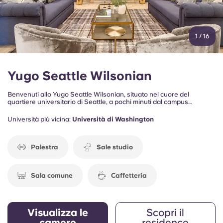
1
/
16
Yugo Seattle Wilsonian
Benvenuti allo Yugo Seattle Wilsonian, situato nel cuore del
quartiere universitario di Seattle, a pochi minuti dal campus
dell’Università di Washington. Circondato da ristoranti, negozi,
luoghi di intrattenimento e mezzi di trasporto, il complesso
Università più vicina:
Università di Washington
residenziale offre uno stile di vita comodo e ben collegato, pensato
appositamente per studenti e giovani professionisti.
Palestra
Sale studio
Sala comune
Caffetteria
Visualizza le
Scopri il
camere
residence