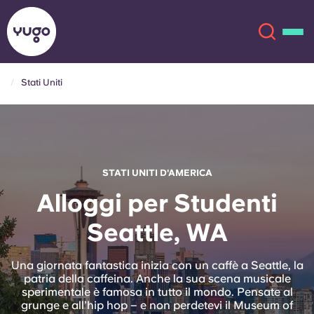
Stati Uniti
Chi siamo
English (GB)
English (US)
Sedi
STATI UNITI D'AMERICA
Chinese
Español
Altro
Alloggi per Studenti
Seattle, WA
Català
Deutsch
Italian
French
Una giornata fantastica inizia con un caffè a Seattle, la
patria della caffeina. Anche la sua scena musicale
Account
Lingua
sperimentale è famosa in tutto il mondo. Pensate al
Portuguese
grunge e all’hip hop – e non perdetevi il Museum of