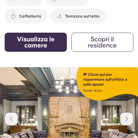
Caffetteria
Terrazza sul tetto
Visualizza le
Scopri il
camere
residence
💸 Clicca qui per
risparmiare sull'affitto e
sulle spese!
Scopri di più