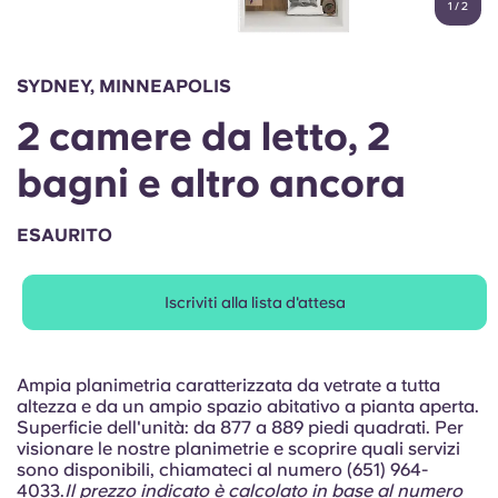
1
/
2
English (GB)
Seleziona un paese
Prenota ora
Seleziona una città
English (US)
SYDNEY, MINNEAPOLIS
Seleziona una residenza
2 camere da letto, 2
Chinese
Accedi
bagni e altro ancora
Español
ESAURITO
Català
Iscriviti alla lista d'attesa
Deutsch
Italian
Ampia planimetria caratterizzata da vetrate a tutta
altezza e da un ampio spazio abitativo a pianta aperta.
Superficie dell'unità: da 877 a 889 piedi quadrati. Per
French
visionare le nostre planimetrie e scoprire quali servizi
sono disponibili, chiamateci al numero (651) 964-
4033.
Il prezzo indicato è calcolato in base al numero