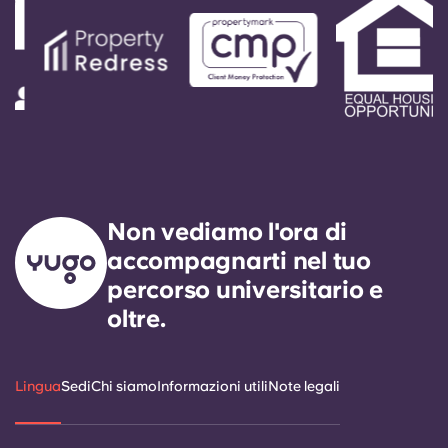
risposta dal nostro tecnico di servizio di
reperibilità. Il nostro obiettivo preciso è quello di
rispondere a qualsiasi richiesta di assistenza
generale entro 24 ore.
Non vediamo l'ora di
accompagnarti nel tuo
percorso universitario e
oltre.
Lingua
Sedi
Chi siamo
Informazioni utili
Note legali