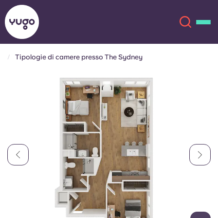
Tipologie di camere presso The Sydney
Chi siamo
English (GB)
English (US)
Sedi
Chinese
Español
Altro
Català
Deutsch
Italian
French
Account
Lingua
Portuguese