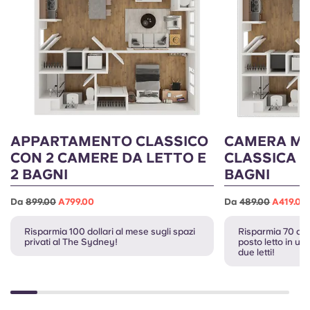
APPARTAMENTO CLASSICO
CAMERA MA
CON 2 CAMERE DA LETTO E
CLASSICA C
2 BAGNI
BAGNI
Da
899.00
A799.00
Da
489.00
A419.00
Risparmia 100 dollari al mese sugli spazi
Risparmia 70 dol
privati al The Sydney!
posto letto in u
due letti!