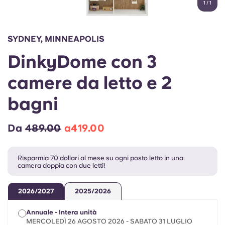
1
/
1
English (GB)
Seleziona un paese
Prenota ora
Seleziona una città
English (US)
SYDNEY, MINNEAPOLIS
Seleziona una residenza
DinkyDome con 3
Chinese
Accedi
camere da letto e 2
Español
bagni
Català
Da
489.00
a419.00
Deutsch
Risparmia 70 dollari al mese su ogni posto letto in una
camera doppia con due letti!
Italian
2026/2027
2025/2026
French
Annuale - Intera unità
MERCOLEDÌ 26 AGOSTO 2026 - SABATO 31 LUGLIO