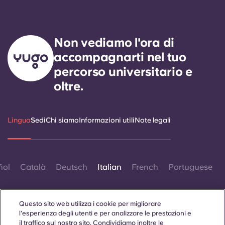
Non vediamo l'ora di
accompagnarti nel tuo
percorso universitario e
oltre.
Lingua
Sedi
Chi siamo
Informazioni utili
Note legali
ñol
Català
Deutsch
Italian
French
Portuguese
Questo sito web utilizza i cookie per migliorare
l'esperienza degli utenti e per analizzare le prestazioni e
il traffico sul nostro sito. Condividiamo inoltre le