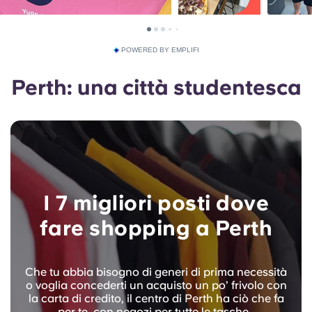
POWERED BY EMPLIFI
Perth: una città studentesca
I 7 migliori posti dove
fare shopping a Perth
Che tu abbia bisogno di generi di prima necessità
o voglia concederti un acquisto un po’ frivolo con
la carta di credito, il centro di Perth ha ciò che fa
per te, con negozi per tutte le tasche…