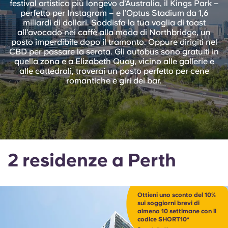
festival artistico più longevo d’Australia, il Kings Park –
English (GB)
Seleziona un paese
perfetto per Instagram – e l’Optus Stadium da 1,6
Prenota ora
miliardi di dollari. Soddisfa la tua voglia di toast
Seleziona una città
all’avocado nei caffè alla moda di Northbridge, un
English (US)
posto imperdibile dopo il tramonto. Oppure dirigiti nel
Seleziona una residenza
CBD per passare la serata. Gli autobus sono gratuiti in
quella zona e a Elizabeth Quay, vicino alle gallerie e
Chinese
alle cattedrali, troverai un posto perfetto per cene
Accedi
romantiche e giri dei bar.
Español
Català
Deutsch
2 residenze a Perth
Italian
Ottieni uno sconto del 10%
sui soggiorni brevi di
French
almeno 10 settimane con il
codice SHORT10*