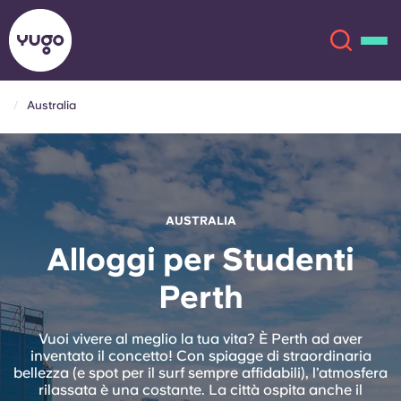
Australia
Chi siamo
English (GB)
English (US)
Sedi
AUSTRALIA
Chinese
Español
Altro
Alloggi per Studenti
Perth
Català
Deutsch
Italian
French
Vuoi vivere al meglio la tua vita? È Perth ad aver
inventato il concetto! Con spiagge di straordinaria
Account
Lingua
bellezza (e spot per il surf sempre affidabili), l’atmosfera
Portuguese
rilassata è una costante. La città ospita anche il