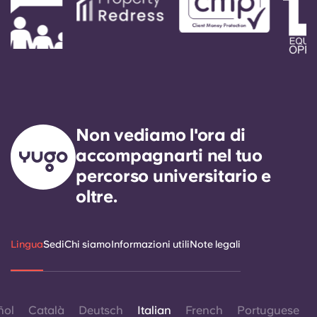
Non vediamo l'ora di
accompagnarti nel tuo
percorso universitario e
oltre.
Lingua
Sedi
Chi siamo
Informazioni utili
Note legali
ñol
Català
Deutsch
Italian
French
Portuguese