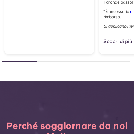
il grande passo!
*
È necessario
em
rimborso.
Si applicano i ter
Scopri di più
Perché soggiornare da noi