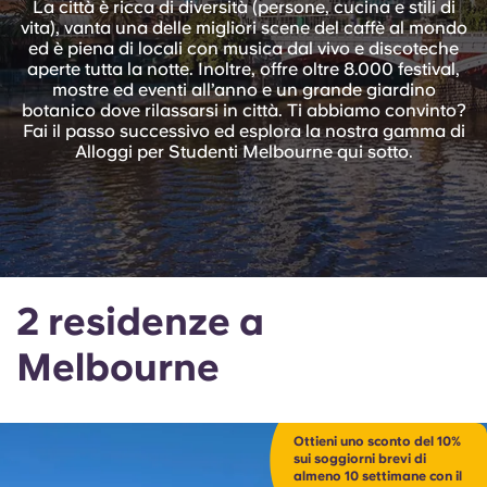
La città è ricca di diversità (persone, cucina e stili di
English (GB)
Seleziona un paese
vita), vanta una delle migliori scene del caffè al mondo
Prenota ora
ed è piena di locali con musica dal vivo e discoteche
Seleziona una città
aperte tutta la notte. Inoltre, offre oltre 8.000 festival,
English (US)
mostre ed eventi all’anno e un grande giardino
Seleziona una residenza
botanico dove rilassarsi in città. Ti abbiamo convinto?
Fai il passo successivo ed esplora la nostra gamma di
Chinese
Alloggi per Studenti Melbourne qui sotto.
Accedi
Español
Català
2 residenze a
Deutsch
Melbourne
Italian
French
Ottieni uno sconto del 10%
sui soggiorni brevi di
almeno 10 settimane con il