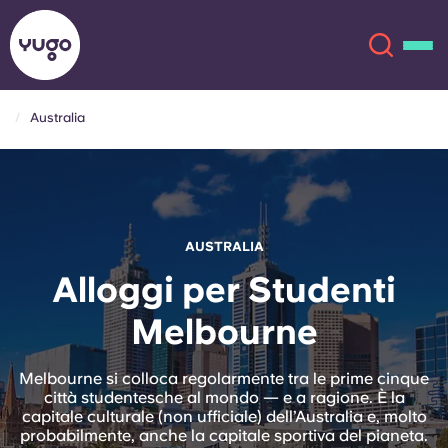
Australia
Chi siamo
English (GB)
English (US)
Sedi
AUSTRALIA
Chinese
Español
Altro
Alloggi per Studenti
Melbourne
Català
Deutsch
Italian
French
Melbourne si colloca regolarmente tra le prime cinque
città studentesche al mondo — e a ragione. È la
Account
Lingua
capitale culturale (non ufficiale) dell’Australia e, molto
Portuguese
probabilmente, anche la capitale sportiva del pianeta.