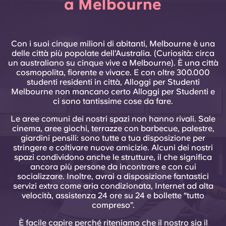
a Melbourne
Con i suoi cinque milioni di abitanti, Melbourne è una
delle città più popolate dell’Australia. (Curiosità: circa
un australiano su cinque vive a Melbourne). È una città
cosmopolita, fiorente e vivace. E con oltre 300.000
studenti residenti in città, Alloggi per Studenti
Melbourne non mancano certo Alloggi per Studenti e
ci sono tantissime cose da fare.
Le aree comuni dei nostri spazi non hanno rivali. Sale
cinema, aree giochi, terrazze con barbecue, palestre,
giardini pensili: sono tutte a tua disposizione per
stringere e coltivare nuove amicizie. Alcuni dei nostri
spazi condividono anche le strutture, il che significa
ancora più persone da incontrare e con cui
socializzare. Inoltre, avrai a disposizione fantastici
servizi extra come aria condizionata, Internet ad alta
velocità, assistenza 24 ore su 24 e bollette “tutto
compreso”.
È facile capire perché riteniamo che il nostro sia il