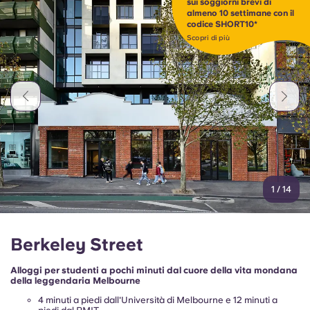
sui soggiorni brevi di
almeno 10 settimane con il
codice SHORT10*
Scopri di più
1
/
14
Berkeley Street
Alloggi per studenti a pochi minuti dal cuore della vita mondana
della leggendaria Melbourne
4 minuti a piedi dall'Università di Melbourne e 12 minuti a