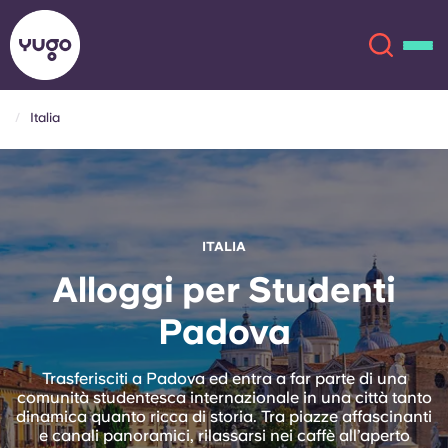
Italia
Chi siamo
English (GB)
English (US)
Sedi
ITALIA
Chinese
Español
Altro
Alloggi per Studenti
Padova
Català
Deutsch
Italian
French
Trasferisciti a Padova ed entra a far parte di una
comunità studentesca internazionale in una città tanto
Account
Lingua
dinamica quanto ricca di storia. Tra piazze affascinanti
Portuguese
e canali panoramici, rilassarsi nei caffè all’aperto