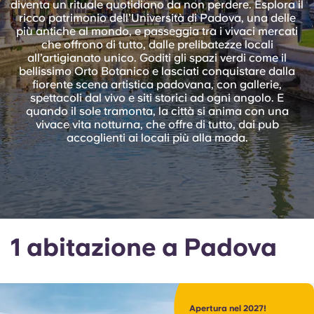
diventa un rituale quotidiano da non perdere. Esplora il
English (GB)
Seleziona un paese
ricco patrimonio dell’Università di Padova, una delle
Prenota ora
più antiche al mondo, e passeggia tra i vivaci mercati
Seleziona una città
che offrono di tutto, dalle prelibatezze locali
English (US)
all’artigianato unico. Goditi gli spazi verdi come il
Seleziona una residenza
bellissimo Orto Botanico e lasciati conquistare dalla
fiorente scena artistica padovana, con gallerie,
Chinese
spettacoli dal vivo e siti storici ad ogni angolo. E
Accedi
quando il sole tramonta, la città si anima con una
vivace vita notturna, che offre di tutto, dai pub
Español
accoglienti ai locali più alla moda.
Català
Deutsch
1 abitazione a Padova
Italian
French
Apertura nel 2027!