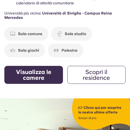
calendario di attività comunitarie
Università più vicina:
Università di Siviglia - Campus Reina
Mercedes
Sala comune
Sala studio
Sala giochi
Palestra
Visualizza le
Scopri il
camere
residence
👉 Clicca qui per scoprire
le nostre ultime offerte
Scopri di più