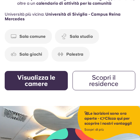
oltre a un
calendario di attività per la comunità
Università più vicina:
Università di Siviglia - Campus Reina
Mercedes
Sala comune
Sala studio
Sala giochi
Palestra
Visualizza le
Scopri il
camere
residence
🚀Le iscrizioni sono ora
aperte - 👉Clicca qui per
scoprire i nostri vantaggi!
Scopri di più