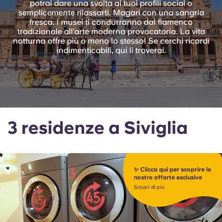
potrai dare una svolta ai tuoi profili social o
English (GB)
Seleziona un paese
semplicemente rilassarti. Magari con una sangria
Prenota ora
fresca. I musei ti condurranno dal flamenco
Seleziona una città
tradizionale all’arte moderna provocatoria. La vita
English (US)
notturna offre più o meno lo stesso! Se cerchi ricordi
Seleziona una residenza
indimenticabili, qui li troverai.
Chinese
Accedi
Español
Català
3 residenze a Siviglia
Deutsch
✨ Clicca qui per scoprire le
Italian
nostre offerte esclusive
Scopri di più
French