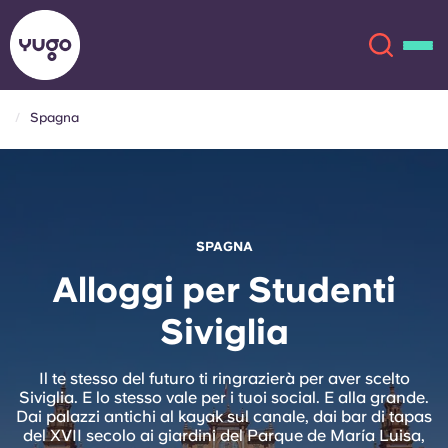
Spagna
Chi siamo
English (GB)
English (US)
Sedi
SPAGNA
Chinese
Español
Altro
Alloggi per Studenti
Siviglia
Català
Deutsch
Italian
French
Il te stesso del futuro ti ringrazierà per aver scelto
Siviglia. E lo stesso vale per i tuoi social. E alla grande.
Account
Lingua
Dai palazzi antichi al kayak sul canale, dai bar di tapas
Portuguese
del XVII secolo ai giardini del Parque de María Luisa,