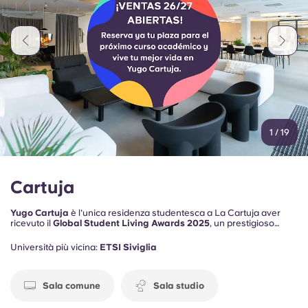
1
/
19
Cartuja
Yugo Cartuja
è l'unica residenza studentesca a La Cartuja aver
ricevuto il
Global Student Living Awards 2025
, un prestigioso
riconoscimento che premia gli Alloggi per Studenti di più alta qualità
Alloggi per Studenti Europa e nel Regno Unito.
Università più vicina:
ETSI Siviglia
Sala comune
Sala studio