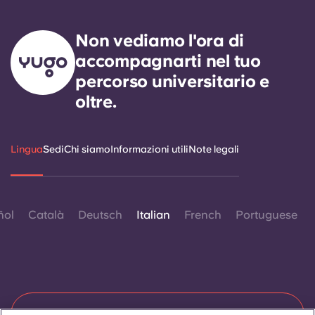
Non vediamo l'ora di
accompagnarti nel tuo
percorso universitario e
oltre.
Lingua
Sedi
Chi siamo
Informazioni utili
Note legali
ñol
Català
Deutsch
Italian
French
Portuguese
Contattaci