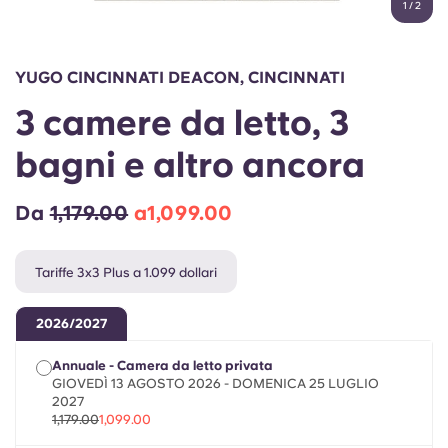
1
/
2
English (GB)
Seleziona un paese
Prenota ora
Seleziona una città
English (US)
YUGO CINCINNATI DEACON, CINCINNATI
Seleziona una residenza
3 camere da letto, 3
Chinese
Accedi
bagni e altro ancora
Español
Da
1,179.00
a1,099.00
Català
Tariffe 3x3 Plus a 1.099 dollari
Deutsch
2026/2027
Italian
Annuale - Camera da letto privata
GIOVEDÌ 13 AGOSTO 2026 - DOMENICA 25 LUGLIO
French
2027
1,179.00
1,099.00