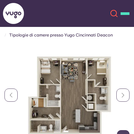
Tipologie di camere presso Yugo Cincinnati Deacon
Chi siamo
English (GB)
English (US)
Sedi
Chinese
Español
Altro
Català
Deutsch
Italian
French
Account
Lingua
Portuguese