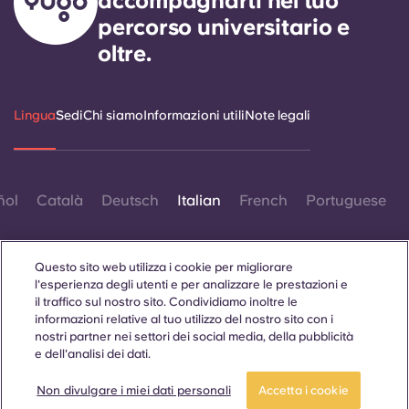
accompagnarti nel tuo
percorso universitario e
oltre.
Lingua
Sedi
Chi siamo
Informazioni utili
Note legali
ñol
Català
Deutsch
Italian
French
Portuguese
Questo sito web utilizza i cookie per migliorare
l'esperienza degli utenti e per analizzare le prestazioni e
il traffico sul nostro sito. Condividiamo inoltre le
informazioni relative al tuo utilizzo del nostro sito con i
Contattaci
nostri partner nei settori dei social media, della pubblicità
e dell'analisi dei dati.
Candidati ora
Fai un tour
Non divulgare i miei dati personali
Accetta i cookie
© 2026. Tutti i diritti riservati.