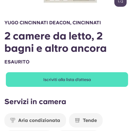
1
/
2
English (GB)
Seleziona un paese
Prenota ora
Seleziona una città
English (US)
YUGO CINCINNATI DEACON, CINCINNATI
Seleziona una residenza
2 camere da letto, 2
Chinese
Accedi
bagni e altro ancora
Español
ESAURITO
Català
Iscriviti alla lista d'attesa
Deutsch
Servizi in camera
Italian
French
Aria condizionata
Tende