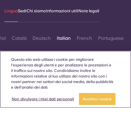
Lingua
Sedi
Chi siamo
Informazioni utili
Note legali
ñol
Català
Deutsch
Italian
French
Portuguese
Questo sito web utilizza i cookie per migliorare
l'esperienza degli utenti e per analizzare le prestazioni e
il traffico sul nostro sito. Condividiamo inoltre le
informazioni relative al tuo utilizzo del nostro sito con i
Contattaci
nostri partner nei settori dei social media, della pubblicità
e dell'analisi dei dati.
Prenota ora
Non divulgare i miei dati personali
Accetta i cookie
© 2026. Tutti i diritti riservati.
Laddove in questo sito web compaiano termini che indicano
un genere specifico, essi sono intesi come applicabili a tutti,
indipendentemente dal genere.