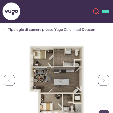
Tipologie di camere presso Yugo Cincinnati Deacon
Chi siamo
English (GB)
English (US)
Sedi
Chinese
Español
Altro
Català
Deutsch
Italian
French
Account
Lingua
Portuguese