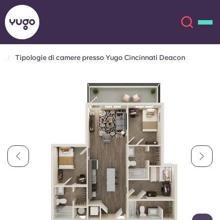
Tipologie di camere presso Yugo Cincinnati Deacon
Chi siamo
English (GB)
English (US)
Sedi
Chinese
Español
Altro
Català
Deutsch
Italian
French
Account
Lingua
Portuguese