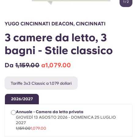
1
/
2
English (GB)
Seleziona un paese
Prenota ora
Seleziona una città
English (US)
YUGO CINCINNATI DEACON, CINCINNATI
Seleziona una residenza
3 camere da letto, 3
Chinese
Accedi
bagni - Stile classico
Español
Da
1,159.00
a1,079.00
Català
Tariffe 3x3 Classic a 1.079 dollari
Deutsch
2026/2027
Italian
Annuale - Camera da letto privata
GIOVEDÌ 13 AGOSTO 2026 - DOMENICA 25 LUGLIO
French
2027
1,159.00
1,079.00