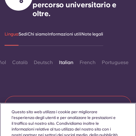
percorso universitario e
oltre.
Lingua
Sedi
Chi siamo
Informazioni utili
Note legali
ñol
Català
Deutsch
Italian
French
Portuguese
Contattaci
Questo sito web utilizza i cookie per migliorare
l'esperienza degli utenti e per analizzare le prestazioni e
il traffico sul nostro sito. Condividiamo inoltre le
informazioni relative al tuo utilizzo del nostro sito con i
© 2026. Tutti i diritti riservati.
Laddove in questo sito web compaiano termini che indicano
nostri partner nei settori dei social media, della pubblicità