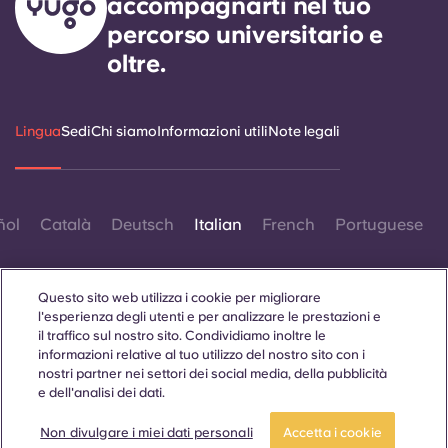
accompagnarti nel tuo
percorso universitario e
oltre.
Lingua
Sedi
Chi siamo
Informazioni utili
Note legali
ñol
Català
Deutsch
Italian
French
Portuguese
Questo sito web utilizza i cookie per migliorare
l'esperienza degli utenti e per analizzare le prestazioni e
il traffico sul nostro sito. Condividiamo inoltre le
informazioni relative al tuo utilizzo del nostro sito con i
Contattaci
nostri partner nei settori dei social media, della pubblicità
e dell'analisi dei dati.
Prenota ora
Non divulgare i miei dati personali
Accetta i cookie
© 2026. Tutti i diritti riservati.