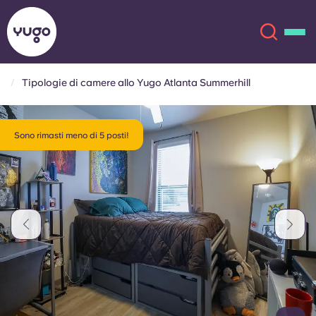
Tipologie di camere allo Yugo Atlanta Summerhill
Chi siamo
English (GB)
Sono rimasti meno di 5 posti!
English (US)
Sedi
Chinese
Español
Altro
Català
Deutsch
Italian
French
Account
Lingua
Portuguese