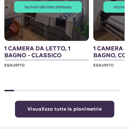
Iscriviti alla lista d'attesa
Iscriviti
1 CAMERA DA LETTO, 1
1 CAMERA D
BAGNO - CLASSICO
BAGNO, CO
ESAURITO
ESAURITO
Visualizza tutte le planimetrie