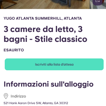
1
/
4
English (GB)
Seleziona un paese
Prenota ora
Seleziona una città
English (US)
YUGO ATLANTA SUMMERHILL, ATLANTA
Seleziona una residenza
3 camere da letto, 3
Chinese
Accedi
bagni - Stile classico
Español
ESAURITO
Català
Iscriviti alla lista d'attesa
Deutsch
Italian
Informazioni sull'alloggio
French
Indirizzo
521 Hank Aaron Drive SW, Atlanta, GA 30312