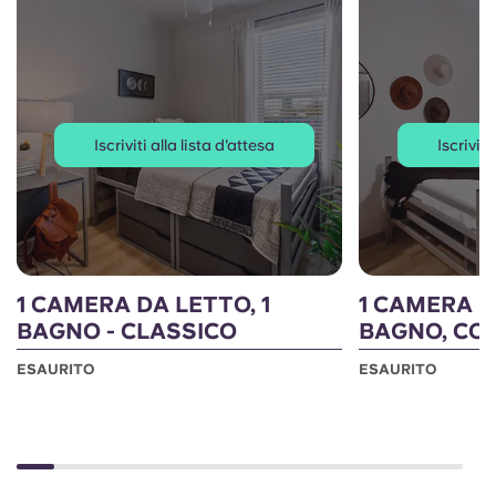
Iscriviti alla lista d'attesa
Iscriviti
1 CAMERA DA LETTO, 1
1 CAMERA D
BAGNO - CLASSICO
BAGNO, CO
ESAURITO
ESAURITO