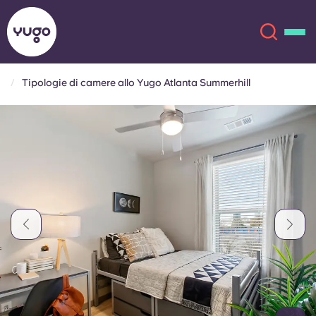
Tipologie di camere allo Yugo Atlanta Summerhill
Chi siamo
English (GB)
English (US)
Sedi
Chinese
Español
Altro
Català
Deutsch
Italian
French
Account
Lingua
Portuguese