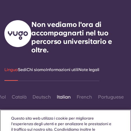
Non vediamo l'ora di
accompagnarti nel tuo
percorso universitario e
oltre.
Lingua
Sedi
Chi siamo
Informazioni utili
Note legali
ñol
Català
Deutsch
Italian
French
Portuguese
Questo sito web utilizza i cookie per migliorare
l'esperienza degli utenti e per analizzare le prestazioni e
il traffico sul nostro sito. Condividiamo inoltre le