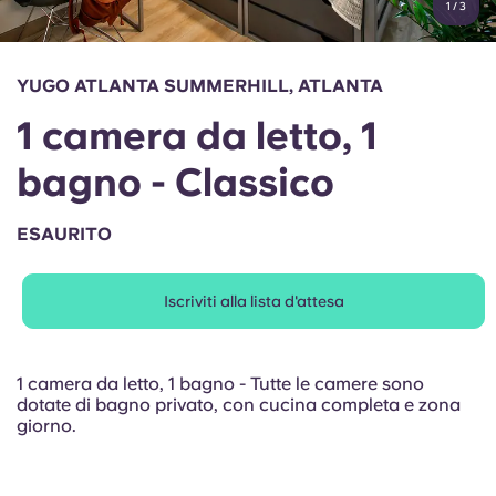
1
/
3
English (GB)
Seleziona un paese
Prenota ora
Seleziona una città
English (US)
YUGO ATLANTA SUMMERHILL, ATLANTA
Seleziona una residenza
1 camera da letto, 1
Chinese
Accedi
bagno - Classico
Español
ESAURITO
Català
Iscriviti alla lista d'attesa
Deutsch
Italian
1 camera da letto, 1 bagno - Tutte le camere sono
dotate di bagno privato, con cucina completa e zona
giorno.
French