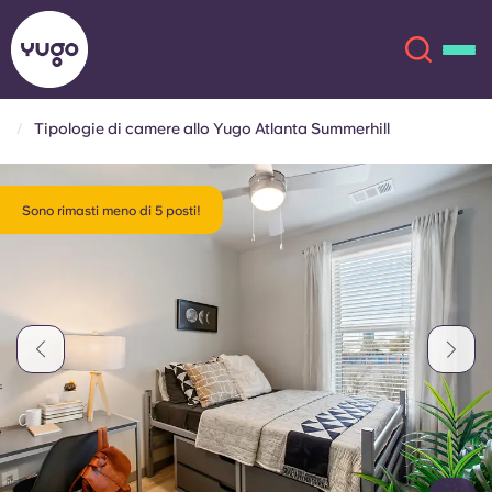
Tipologie di camere allo Yugo Atlanta Summerhill
Chi siamo
English (GB)
Sono rimasti meno di 5 posti!
English (US)
Sedi
Chinese
Español
Altro
Català
Deutsch
Italian
French
Account
Lingua
Portuguese