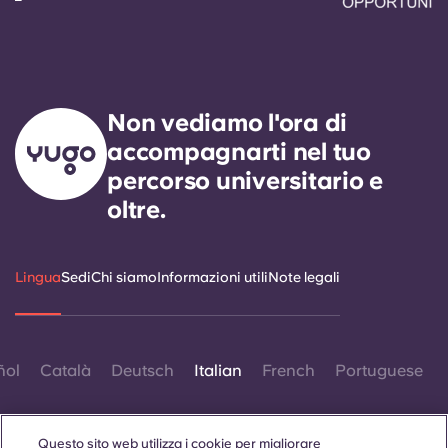
Non vediamo l'ora di
accompagnarti nel tuo
percorso universitario e
oltre.
Lingua
Sedi
Chi siamo
Informazioni utili
Note legali
ñol
Català
Deutsch
Italian
French
Portuguese
Questo sito web utilizza i cookie per migliorare