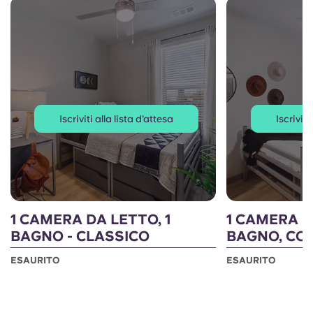
Iscriviti alla lista d'attesa
Iscriviti
1 CAMERA DA LETTO, 1
1 CAMERA D
BAGNO - CLASSICO
BAGNO, CO
ESAURITO
ESAURITO