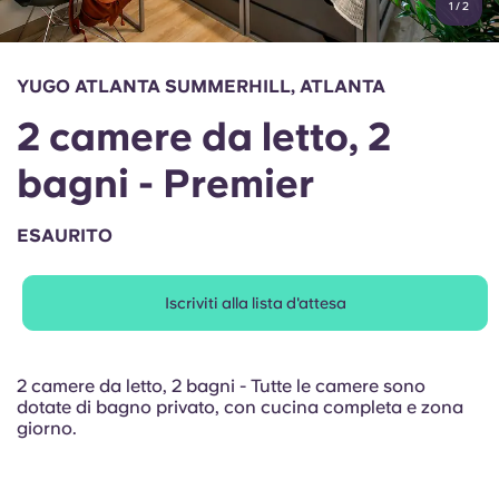
1
/
2
English (GB)
Seleziona un paese
Prenota ora
Seleziona una città
English (US)
YUGO ATLANTA SUMMERHILL, ATLANTA
Seleziona una residenza
2 camere da letto, 2
Chinese
Accedi
bagni - Premier
Español
ESAURITO
Català
Iscriviti alla lista d'attesa
Deutsch
Italian
2 camere da letto, 2 bagni - Tutte le camere sono
dotate di bagno privato, con cucina completa e zona
giorno.
French